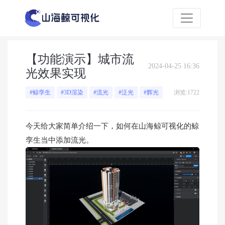
【功能演示】城市流
2024-04-25 16:36
光效果实现
浏览:1722
#鲸孪生
#3D渲染
#流光
#泛光
#辉光
今天给大家简单介绍一下，如何在山海鲸可视化的鲸
孪生当中添加流光。