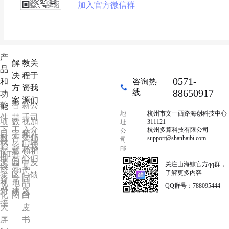
加入官方微信群
产
解
教
关
品
决
程
于
0571-
和
咨询热
方
资
我
88650917
线
功
案
源
们
软
智
新
公
能
地
杭州市文一西路海创科技中心
件
慧
手
司
项
数
视
加
311121
址
下
工
入
介
杭州多算科技有限公司
公
目
字
频
入
数
智
文
邮
support@shanhaibi.com
司
载
厂
门
绍
管
乡
中
我
邮
据
慧
档
箱
IoT
智
常
箱
理
村
心
们
源
园
中
反
关注山海鯨官方qq群，
设
慧
见
可
3D
产
了解更多内容
接
区
心
馈
备
党
问
视
地
品
QQ群号：788095444
入
对
建
题
化
图
白
接
大
皮
屏
书