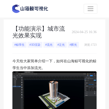
【功能演示】城市流
2024-04-25 16:36
光效果实现
浏览:1723
#鲸孪生
#3D渲染
#流光
#泛光
#辉光
今天给大家简单介绍一下，如何在山海鲸可视化的鲸
孪生当中添加流光。