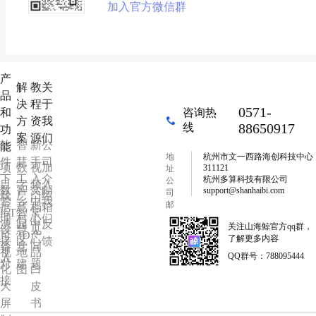
加入官方微信群
产
解
教
关
品
决
程
于
0571-
和
咨询热
方
资
我
88650917
线
功
案
源
们
软
智
新
公
能
地
杭州市文一西路海创科技中心
件
慧
手
司
项
数
视
加
311121
址
下
工
入
介
杭州多算科技有限公司
公
目
字
频
入
数
智
文
邮
support@shanhaibi.com
司
载
厂
门
绍
管
乡
中
我
邮
据
慧
档
箱
IoT
智
常
箱
理
村
心
们
源
园
中
反
关注山海鯨官方qq群，
设
慧
见
可
3D
产
了解更多内容
接
区
心
馈
备
党
问
视
地
品
QQ群号：788095444
入
对
建
题
化
图
白
接
大
皮
屏
书