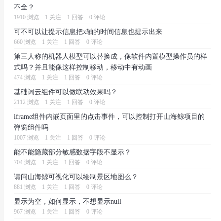
不全？
1910 浏览
1 关注
1 回答
0 评论
可不可以让提示信息把x轴的时间信息也提示出来
660 浏览
1 关注
1 回答
0 评论
第三人称的机器人模型可以替换成，像软件内置模型操作员的样
式吗？并且能像这样控制移动，移动中有动画
474 浏览
1 关注
1 回答
0 评论
基础词云组件可以做联动效果吗？
2112 浏览
1 关注
1 回答
0 评论
iframe组件内嵌页面里的点击事件，可以控制打开山海鲸项目的
弹窗组件吗
1007 浏览
1 关注
1 回答
0 评论
能不能隐藏部分敏感数据字段不显示？
704 浏览
1 关注
1 回答
0 评论
请问山海鲸可视化可以绘制景区地图么？
881 浏览
1 关注
1 回答
0 评论
显示为空，如何显示，不想显示null
967 浏览
1 关注
1 回答
0 评论