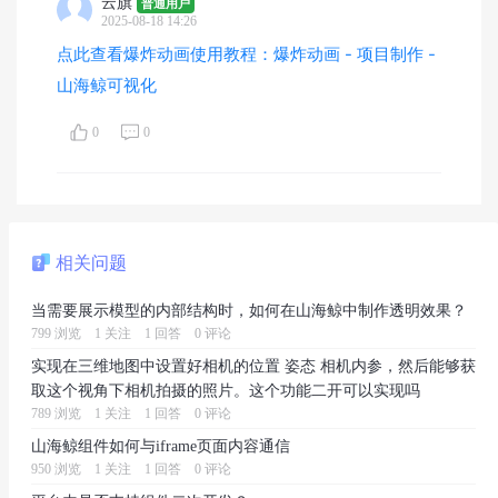
云旗
普通用户
2025-08-18 14:26
点此查看爆炸动画使用教程：爆炸动画 - 项目制作 -
山海鲸可视化
0
0
相关问题
当需要展示模型的内部结构时，如何在山海鲸中制作透明效果？
799 浏览
1 关注
1 回答
0 评论
实现在三维地图中设置好相机的位置 姿态 相机内参，然后能够获
取这个视角下相机拍摄的照片。这个功能二开可以实现吗
789 浏览
1 关注
1 回答
0 评论
山海鲸组件如何与iframe页面内容通信
950 浏览
1 关注
1 回答
0 评论