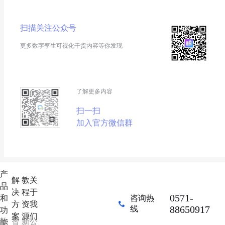
扫描关注公众号
更多数字孪生可视化干货内容等你发现
了解更多内容
扫一扫
加入官方微信群
产
解
教
关
品
决
程
于
0571-
和
咨询热
方
资
我
88650917
线
功
案
源
们
软
智
新
公
能