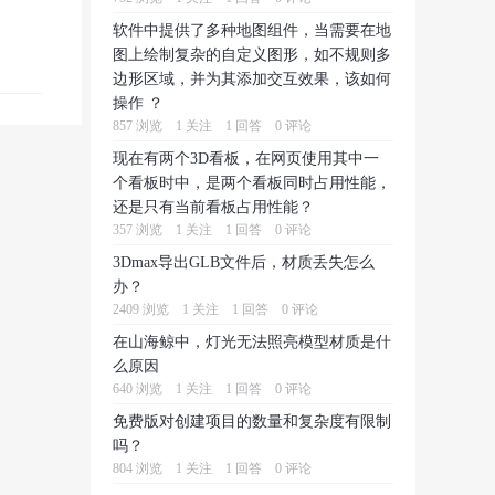
软件中提供了多种地图组件，当需要在地
图上绘制复杂的自定义图形，如不规则多
边形区域，并为其添加交互效果，该如何
操作 ？
857 浏览
1 关注
1 回答
0 评论
现在有两个3D看板，在网页使用其中一
个看板时中，是两个看板同时占用性能，
还是只有当前看板占用性能？
357 浏览
1 关注
1 回答
0 评论
3Dmax导出GLB文件后，材质丢失怎么
办？
2409 浏览
1 关注
1 回答
0 评论
在山海鲸中，灯光无法照亮模型材质是什
么原因
640 浏览
1 关注
1 回答
0 评论
免费版对创建项目的数量和复杂度有限制
吗？
804 浏览
1 关注
1 回答
0 评论