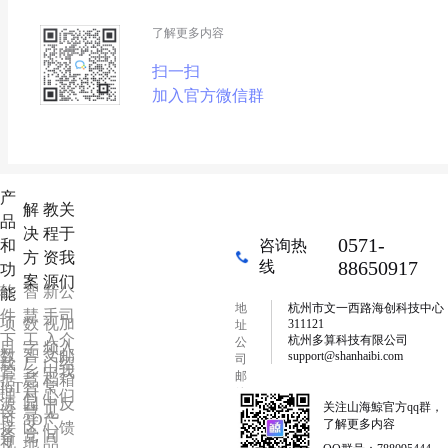
了解更多内容
扫一扫
加入官方微信群
产
解
教
关
品
决
程
于
0571-
和
咨询热
方
资
我
88650917
线
功
案
源
们
软
智
新
公
能
地
杭州市文一西路海创科技中心
件
慧
手
司
项
数
视
加
311121
址
下
工
入
介
杭州多算科技有限公司
公
目
字
频
入
数
智
文
邮
support@shanhaibi.com
司
载
厂
门
绍
管
乡
中
我
邮
据
慧
档
箱
IoT
智
常
箱
理
村
心
们
源
园
中
反
关注山海鯨官方qq群，
设
慧
见
可
3D
产
了解更多内容
接
区
心
馈
备
党
问
视
地
品