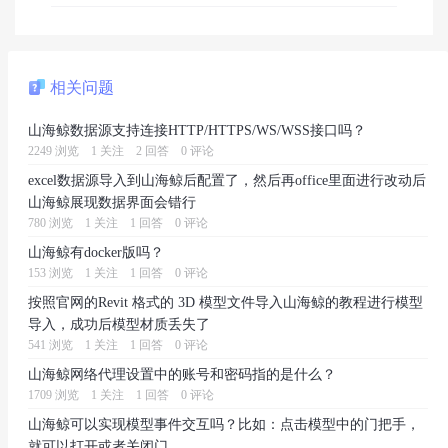
相关问题
山海鲸数据源支持连接HTTP/HTTPS/WS/WSS接口吗？
2249 浏览
1 关注
2 回答
0 评论
excel数据源导入到山海鲸后配置了，然后再office里面进行改动后
山海鲸展现数据界面会错行
780 浏览
1 关注
1 回答
0 评论
山海鲸有docker版吗？
153 浏览
1 关注
1 回答
0 评论
按照官网的Revit 格式的 3D 模型文件导入山海鲸的教程进行模型
导入，成功后模型材质丢失了
541 浏览
1 关注
1 回答
0 评论
山海鲸网络代理设置中的账号和密码指的是什么？
1709 浏览
1 关注
1 回答
0 评论
山海鲸可以实现模型事件交互吗？比如：点击模型中的门把手，
就可以打开或者关闭门。