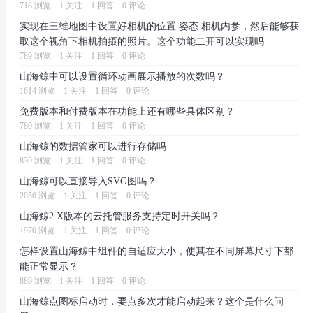
718 浏览
1 关注
1 回答
0 评论
实现在三维地图中设置好相机的位置 姿态 相机内参，然后能够获
取这个视角下相机拍摄的照片。这个功能二开可以实现吗
789 浏览
1 关注
1 回答
0 评论
山海鲸中可以设置循环动画展示播放的次数吗？
1614 浏览
1 关注
1 回答
0 评论
免费版本和付费版本在功能上还有哪些具体区别？
780 浏览
1 关注
1 回答
0 评论
山海鲸的数据管家可以进行存储吗
830 浏览
1 关注
1 回答
0 评论
山海鲸可以直接导入SVG图吗？
2056 浏览
1 关注
1 回答
0 评论
山海鲸2.X版本的云托管服务支持定时开关吗？
1970 浏览
1 关注
1 回答
0 评论
怎样设置山海鲸中组件的自适应大小，使其在不同屏幕尺寸下都
能正常显示？
889 浏览
1 关注
1 回答
0 评论
山海鲸点图标启动时，要点多次才能启动起来？这个是什么问