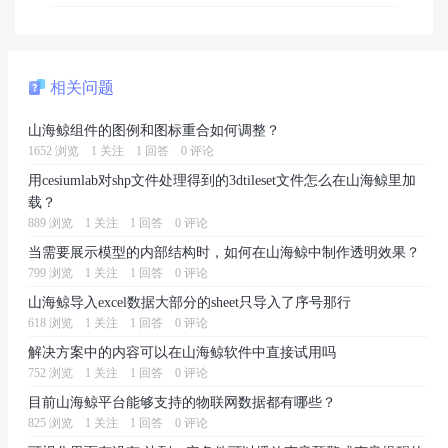
相关问题
山海鲸组件的图例和图标重合如何调整？
1652 浏览
1 关注
1 回答
0 评论
用cesiumlab对shp文件处理得到的3dtileset文件怎么在山海鲸里加
载？
889 浏览
1 关注
1 回答
0 评论
当需要展示模型的内部结构时，如何在山海鲸中制作透明效果？
799 浏览
1 关注
1 回答
0 评论
山海鲸导入excel数据大部分的sheet只导入了序号那行
618 浏览
1 关注
1 回答
0 评论
解决方案中的内容可以在山海鲸软件中直接试用吗
752 浏览
1 关注
1 回答
0 评论
目前山海鲸平台能够支持的物联网数据都有哪些？
825 浏览
1 关注
1 回答
0 评论