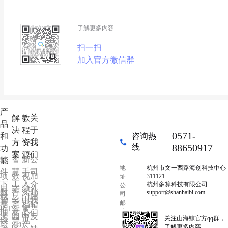
了解更多内容
扫一扫
加入官方微信群
产
解
教
关
品
决
程
于
0571-
和
咨询热
方
资
我
88650917
线
功
案
源
们
软
智
新
公
能
地
杭州市文一西路海创科技中心
件
慧
手
司
项
数
视
加
311121
址
下
工
入
介
杭州多算科技有限公司
公
目
字
频
入
数
智
文
邮
support@shanhaibi.com
司
载
厂
门
绍
管
乡
中
我
邮
据
慧
档
箱
IoT
智
常
箱
理
村
心
们
源
园
中
反
关注山海鯨官方qq群，
设
慧
见
可
3D
产
了解更多内容