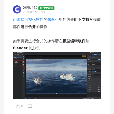
利维坦鲸
前台管理员
2024-03-21 10:01
山海鲸可视化软件
的
鲸孪生
组件内暂时
不支持
对模型
部件进行
合并
的操作。
如果需要进行合并的操作请在
模型编辑软件
如
Blender
中进行。
0
0