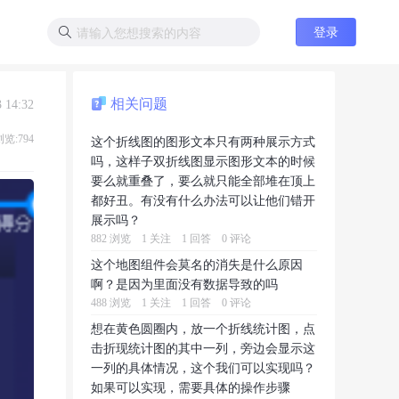
登录
相关问题
 14:32
浏览:794
这个折线图的图形文本只有两种展示方式
吗，这样子双折线图显示图形文本的时候
要么就重叠了，要么就只能全部堆在顶上
都好丑。有没有什么办法可以让他们错开
展示吗？
882 浏览
1 关注
1 回答
0 评论
这个地图组件会莫名的消失是什么原因
啊？是因为里面没有数据导致的吗
488 浏览
1 关注
1 回答
0 评论
想在黄色圆圈内，放一个折线统计图，点
击折现统计图的其中一列，旁边会显示这
一列的具体情况，这个我们可以实现吗？
如果可以实现，需要具体的操作步骤