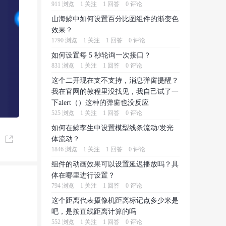
911 浏览
1 关注
1 回答
0 评论
山海鲸中如何设置百分比图组件的渐变色
效果？
1790 浏览
1 关注
1 回答
0 评论
如何设置每 5 秒轮询一次接口？
831 浏览
1 关注
1 回答
0 评论
这个二开现在支不支持，消息弹窗提醒？
我在官网的教程里没找见，我自己试了一
下alert（）这种的弹窗也没反应
525 浏览
1 关注
1 回答
0 评论
如何在鲸孪生中设置模型线条流动/发光
体流动？
1846 浏览
1 关注
1 回答
0 评论
组件的动画效果可以设置延迟播放吗？具
体在哪里进行设置？
794 浏览
1 关注
1 回答
0 评论
这个距离代表摄像机距离标记点多少米是
吧，是按直线距离计算的吗
552 浏览
1 关注
1 回答
0 评论