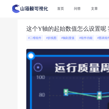
首页
问答
文章
这个Y轴的起始数值怎么设置呢 我想
#二维组件
#折线图
#轴刻度值
#组件功能
#图表组