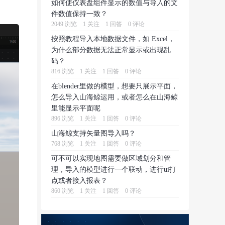
如何使仪表盘组件显示的数值与导入的文
件数值保持一致？
2049 浏览
1 关注
1 回答
0 评论
按照教程导入本地数据文件，如 Excel，
为什么部分数据无法正常显示或出现乱
码？
816 浏览
1 关注
1 回答
0 评论
在blender里做的模型，想要只展示平面，
怎么导入山海鲸运用，或者怎么在山海鲸
里能显示平面呢
896 浏览
1 关注
1 回答
0 评论
山海鲸支持矢量图导入吗？
768 浏览
1 关注
1 回答
0 评论
可不可以实现地图需要做区域划分和管
理，导入的模型进行一个联动，进行ui打
点或者接入报表？
860 浏览
1 关注
1 回答
0 评论