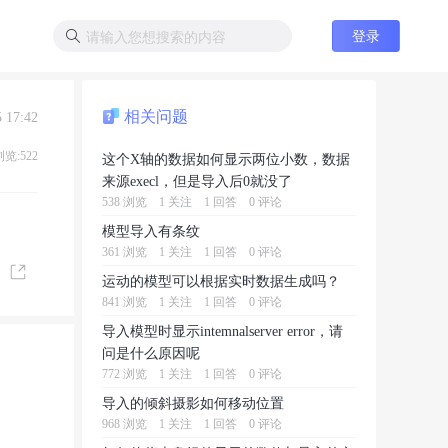
登录
相关问题
5 17:42
浏览:522
这个X轴的数据如何显示两位小数，数据
来源execl，但是导入后0就没了
538 浏览
1 关注
1 回答
0 评论
模型导入有条纹
361 浏览
1 关注
1 回答
0 评论
运动的模型可以根据实时数据生成吗？
841 浏览
1 关注
1 回答
0 评论
导入模型时显示intemnalserver error，请
问是什么原因呢
772 浏览
1 关注
1 回答
0 评论
导入的倾斜摄影如何移动位置
968 浏览
1 关注
1 回答
0 评论