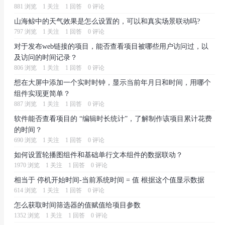
881 浏览
1 关注
1 回答
0 评论
山海鲸中的天气效果是怎么设置的，可以和真实场景联动吗?
797 浏览
1 关注
1 回答
0 评论
对于发布web链接的项目，能否查看项目被哪些用户访问过，以
及访问的时间记录？
806 浏览
1 关注
1 回答
0 评论
想在大屏中添加一个实时时钟，显示当前年月日和时间，用哪个
组件实现更简单？
887 浏览
1 关注
1 回答
0 评论
软件能否查看项目的 “编辑时长统计”，了解制作该项目累计花费
的时间？
690 浏览
1 关注
1 回答
0 评论
如何设置轮播图组件和基础单行文本组件的数据联动？
1970 浏览
1 关注
1 回答
0 评论
相当于 停机开始时间-当前系统时间 = 值 根据这个值显示数据
614 浏览
1 关注
1 回答
0 评论
怎么获取时间筛选器的值赋值给项目参数
1352 浏览
1 关注
1 回答
0 评论