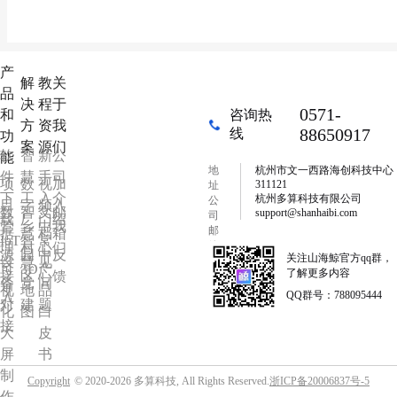
产
解
教
关
品
决
程
于
0571-
和
咨询热
方
资
我
88650917
线
功
案
源
们
软
智
新
公
能
地
杭州市文一西路海创科技中心
件
慧
手
司
项
数
视
加
311121
址
下
工
入
介
杭州多算科技有限公司
公
目
字
频
入
数
智
文
邮
support@shanhaibi.com
司
载
厂
门
绍
管
乡
中
我
邮
据
慧
档
箱
IoT
智
常
箱
理
村
心
们
源
园
中
反
关注山海鯨官方qq群，
设
慧
见
可
3D
产
了解更多内容
接
区
心
馈
备
党
问
视
地
品
QQ群号：788095444
入
对
建
题
化
图
白
接
大
皮
屏
书
制
Copyright
© 2020-2026 多算科技, All Rights Reserved.
浙ICP备20006837号-5
作