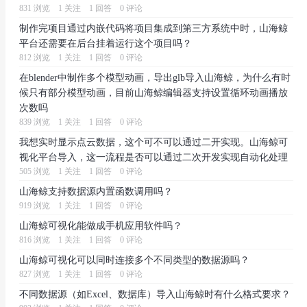
831 浏览
1 关注
1 回答
0 评论
制作完项目通过内嵌代码将项目集成到第三方系统中时，山海鲸
平台还需要在后台挂着运行这个项目吗？
812 浏览
1 关注
1 回答
0 评论
在blender中制作多个模型动画，导出glb导入山海鲸，为什么有时
候只有部分模型动画，目前山海鲸编辑器支持设置循环动画播放
次数吗
839 浏览
1 关注
1 回答
0 评论
我想实时显示点云数据，这个可不可以通过二开实现。山海鲸可
视化平台导入，这一流程是否可以通过二次开发实现自动化处理
505 浏览
1 关注
1 回答
0 评论
山海鲸支持数据源内置函数调用吗？
919 浏览
1 关注
1 回答
0 评论
山海鲸可视化能做成手机应用软件吗？
816 浏览
1 关注
1 回答
0 评论
山海鲸可视化可以同时连接多个不同类型的数据源吗？
827 浏览
1 关注
1 回答
0 评论
不同数据源（如Excel、数据库）导入山海鲸时有什么格式要求？