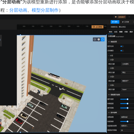
击
“分层动画”
为该模型重新进行添加，是否能够添加分层动画取决于
教程：
分层动画
、
模型分层制作
）