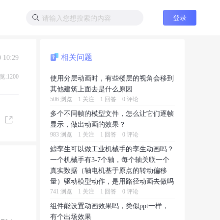
登录
相关问题
 10:29
览:1200
使用分层动画时，有些楼层的视角会移到
其他建筑上面去是什么原因
506 浏览
1 关注
1 回答
0 评论
多个不同帧的模型文件，怎么让它们逐帧
显示，做出动画的效果？
983 浏览
1 关注
1 回答
0 评论
鲸孪生可以做工业机械手的孪生动画吗？
一个机械手有3-7个轴，每个轴关联一个
真实数据（轴电机基于原点的转动偏移
量）驱动模型动作，是用路径动画去做吗
741 浏览
1 关注
1 回答
0 评论
组件能设置动画效果吗，类似ppt一样，
有个出场效果