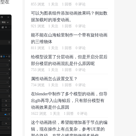
模型在
855 浏览
1 关注
1 回答
0 评论
可以为图表组件添加动画效果吗？例如数
据加载时的渐变动画。
921 浏览
1 关注
1 回答
0 评论
能不能在山海鲸里制作一个带有旋转动画
的三维物体
811 浏览
1 关注
1 回答
0 评论
给模型设置了分层动画，但是开启分层后
部分楼层的动画混乱是什么原因呢
753 浏览
1 关注
1 回答
0 评论
属性动画怎么设置交互？
734 浏览
1 关注
1 回答
0 评论
在blender中制作了多个模型的动画，但导
出glb再导入山海鲸后，只有部分模型有
动画效果是什么原因
1622 浏览
1 关注
1 回答
0 评论
这个动画路径，希望能增加基于节点的编
辑，现在操作上有点复杂，参考UE里的
那个路径，在节点维度能做很多操作