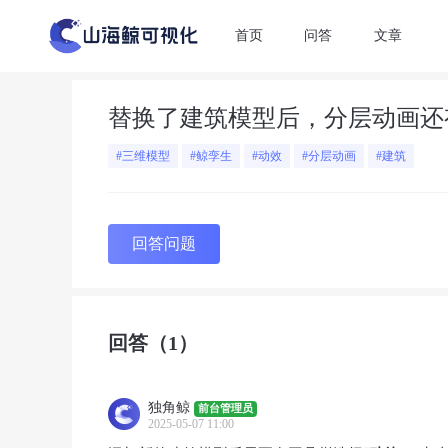
首页
问答
文章
替换了建筑模型后，分层动画还
#三维模型
#鲸孪生
#动效
#分层动画
#建筑
回答问题
回答
（1）
独角鲸
前台管理员
2025-05-07 11:00