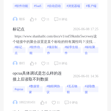
品 ID 00425-00000-00002-AA446 系统类型 64 位操作系
#软件功能
#SaaS
#自动启动
#浏览器端
#客户端
统, 基于 x64 的处理器，这个配置不可能卡...
朝乐
0
11
0 评论
标记点
2026-06-08 17:25
https://www.shanhaibi.com/docs/v1/osf59kmhr5wcvwey这
个链接中的聚合设置是某个标绘的特有属性吗？没找到
这个设置项
#标记
#软件功
#项目制
#鲸孪生组
#标绘聚
点
能
作
件
合
徐行
0
11
0 评论
opcua具体调试是怎么样的连
2026-06-01 14:36
接上后读取不到数据
#数据管
#物联网协
#瓦石物
#读取数
#opcua
家
议
联
据
18922181451
0
11
0 评论