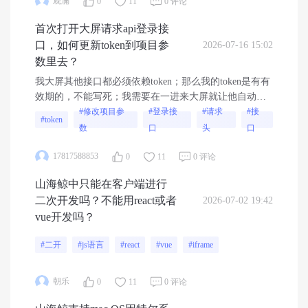
观澜
0
11
0 评论
首次打开大屏请求api登录接
口，如何更新token到项目参
2026-07-16 15:02
数里去？
我大屏其他接口都必须依赖token；那么我的token是有有
效期的，不能写死；我需要在一进来大屏就让他自动调
接口登录上去返回token保存起来，我看说保存到项目参
#修改项目参
#登录接
#请求
#接
#token
数里去，请问这个操作要怎么实现？
数
口
头
口
17817588853
0
11
0 评论
山海鲸中只能在客户端进行
二次开发吗？不能用react或者
2026-07-02 19:42
vue开发吗？
#二开
#js语言
#react
#vue
#iframe
朝乐
0
11
0 评论