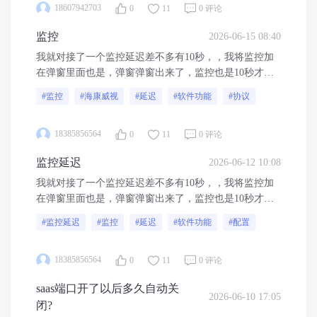
18607942703
0
11
0 评论
监控
2026-06-15 08:40
我就对接了一个监控延迟差不多有10秒，，我将监控加
在弹窗里面也是，弹窗弹窗出来了，监控也是10秒才显
示出画面，协议流用过的是rtsp协议流，摄像头用的是海
#监控
#海康威视
#延迟
#软件功能
#协议
康威视的，电脑配置：设备名 PURE-20260527MX 处理
器 AMD Ryzen 7 9800X3D 8-Core Processor 4.70 GHz 机
18385856564
0
11
0 评论
带 RAM 32.0 GB (31.1 GB 可用) 存储 3.64 TB HDD
ST4000DM004-2CV104, 932 GB SSD WD_BLACK
监控延迟
2026-06-12 10:08
SN7100 1TB 显卡 NVIDIA GeForce RTX 5070 Ti (16 GB)
设备 ID 7257ABA7-7516-4D0E-BC91-67FFE62204CD 产
我就对接了一个监控延迟差不多有10秒，，我将监控加
品 ID 00425-00000-00002-AA446 系统类型 64 位操作系
在弹窗里面也是，弹窗弹窗出来了，监控也是10秒才显
统, 基于 x64 的处理器，这个配置不可能卡...
示出画面，协议流用过的是rtsp协议流，摄像头用的是海
#监控延迟
#监控
#延迟
#软件功能
#配置
康威视的，电脑配置：设备名 PURE-20260527MX 处理
器 AMD Ryzen 7 9800X3D 8-Core Processor 4.70 GHz 机
18385856564
0
11
0 评论
带 RAM 32.0 GB (31.1 GB 可用) 存储 3.64 TB HDD
ST4000DM004-2CV104, 932 GB SSD WD_BLACK
saas端口开了以后多久自动关
SN7100 1TB 显卡 NVIDIA GeForce RTX 5070 Ti (16 GB)
2026-06-10 17:05
闭?
设备 ID 7257ABA7-7516-4D0E-BC91-67FFE62204CD 产