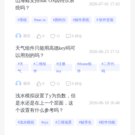
山海鲸支持mac OS因特尔系
2026-07-01 17:43
统吗？
#系统
#mac os
#因特尔
#操作系统
# 软件安装
朝乐
0
11
0 评论
天气组件只能用高德key吗可
2026-06-23 17:51
以用别的吗？
#天
#二维组
#注册
#iframe组
#二开代
气
件
key
件
码
朝乐
0
11
0 评论
浅水模拟设置了y为负数，但
是水还是在上一个层面，这
2026-06-18 16:48
个设置有什么参考吗？
#浅水模拟
#xyz
#三维场景
#鲸孪生
#软件功能