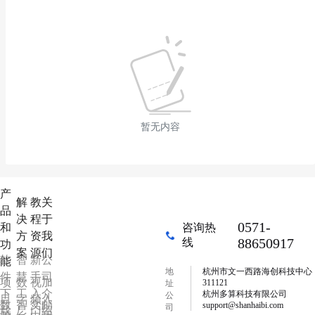
暂无内容
产
解
教
关
品
决
程
于
0571-
和
咨询热
方
资
我
88650917
线
功
案
源
们
软
智
新
公
能
地
杭州市文一西路海创科技中心
件
慧
手
司
项
数
视
加
311121
址
下
工
入
介
杭州多算科技有限公司
公
目
字
频
入
数
智
文
邮
support@shanhaibi.com
司
载
厂
门
绍