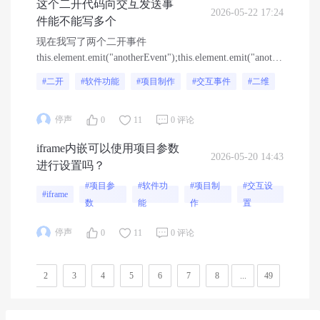
这个二开代码向交互发送事
2026-05-22 17:24
件能不能写多个
现在我写了两个二开事件
this.element.emit("anotherEvent");this.element.emit("anotherEvent2"
他们分别用两个交互绑在同一个组件上。发现写了多个
#二开
#软件功能
#项目制作
#交互事件
#二维
会有bug，有时候只触发其中一个，有时候都不触发
停声
0
11
0 评论
iframe内嵌可以使用项目参数
2026-05-20 14:43
进行设置吗？
#项目参
#软件功
#项目制
#交互设
#iframe
数
能
作
置
停声
0
11
0 评论
1
2
3
4
5
6
7
8
...
49
50