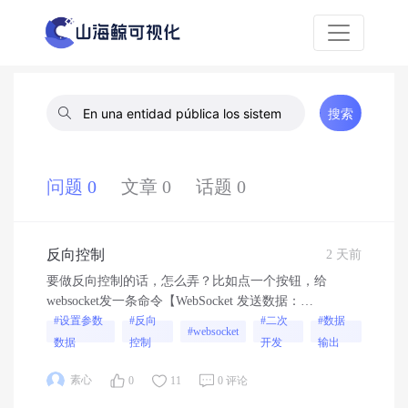
搜索
问题 0
文章 0
话题 0
反向控制
2 天前
要做反向控制的话，怎么弄？比如点一个按钮，给
websocket发一条命令【WebSocket 发送数据：
{"code":103,"message":277,"createUser":""} WebSocket 发
#设置参数
#反向
#二次
#数据
#websocket
送数据：
数据
控制
开发
输出
{"code":6002,"collectorId":"V0D0002410280085e306352bd1e","devic
素心
0
11
0 评论
{"高区-回温目标温度":36},"createUser":"长春魔力"}】---
设置参数数据...