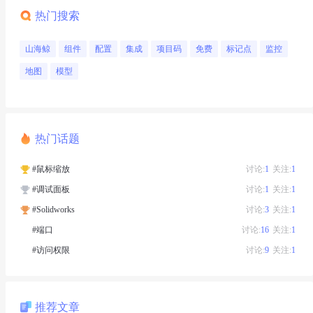
热门搜索
山海鲸
组件
配置
集成
项目码
免费
标记点
监控
地图
模型
热门话题
#鼠标缩放
讨论:
1
关注:
1
#调试面板
讨论:
1
关注:
1
#Solidworks
讨论:
3
关注:
1
#端口
讨论:
16
关注:
1
#访问权限
讨论:
9
关注:
1
推荐文章