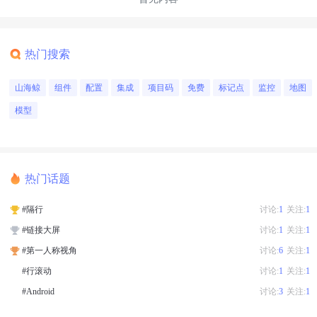
热门搜索
山海鲸
组件
配置
集成
项目码
免费
标记点
监控
地图
模型
热门话题
#隔行
讨论:
1
关注:
1
#链接大屏
讨论:
1
关注:
1
#第一人称视角
讨论:
6
关注:
1
#行滚动
讨论:
1
关注:
1
#Android
讨论:
3
关注:
1