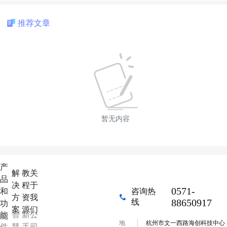
推荐文章
暂无内容
产
解
教
关
品
决
程
于
0571-
和
咨询热
方
资
我
88650917
线
功
案
源
们
软
智
新
公
能
地
杭州市文一西路海创科技中心
件
慧
手
司