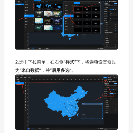
2.选中下拉菜单，在右侧
“样式”
下，将选项设置修改
为
“来自数据”
，并
“启用多选”
。