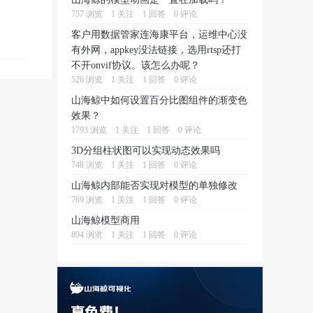
757 浏览
1 关注
1 回答
0 评论
客户用数据管家连海康平台，运维中心没
有外网，appkey没法链接，选用rtsp还打
不开onvif协议。该怎么办呢？
526 浏览
1 关注
1 回答
0 评论
山海鲸中如何设置百分比图组件的渐变色
效果？
1793 浏览
1 关注
1 回答
0 评论
3D分组柱状图可以实现动态效果吗
748 浏览
1 关注
1 回答
0 评论
山海鲸内部能否实现对模型的单独修改
769 浏览
1 关注
1 回答
0 评论
山海鲸模型商用
894 浏览
1 关注
1 回答
0 评论