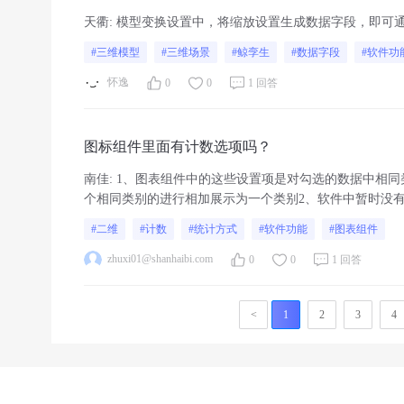
天衢
:
模型变换设置中，将缩放设置生成数据字段，即可
#三维模型
#三维场景
#鲸孪生
#数据字段
#软件功
怀逸
0
0
1 回答
图标组件里面有计数选项吗？
南佳
:
1、图表组件中的这些设置项是对勾选的数据中相同
个相同类别的进行相加展示为一个类别2、软件中暂时没
数据
#二维
#计数
#统计方式
#软件功能
#图表组件
zhuxi01@shanhaibi.com
0
0
1 回答
<
1
2
3
4