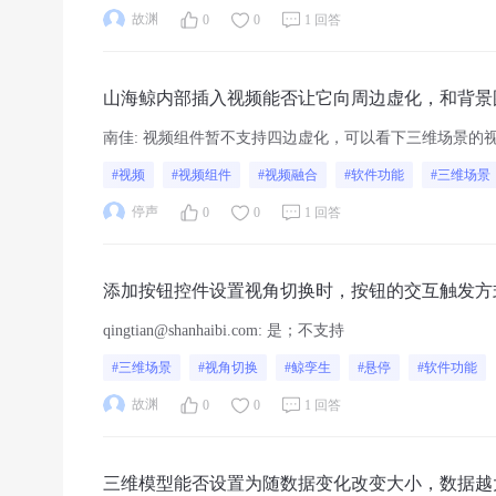
故渊
0
0
1 回答
山海鲸内部插入视频能否让它向周边虚化，和背景
南佳
:
视频组件暂不支持四边虚化，可以看下三维场景的视频
#视频
#视频组件
#视频融合
#软件功能
#三维场景
停声
0
0
1 回答
添加按钮控件设置视角切换时，按钮的交互触发方
qingtian@shanhaibi.com
:
是；不支持
#三维场景
#视角切换
#鲸孪生
#悬停
#软件功能
故渊
0
0
1 回答
三维模型能否设置为随数据变化改变大小，数据越