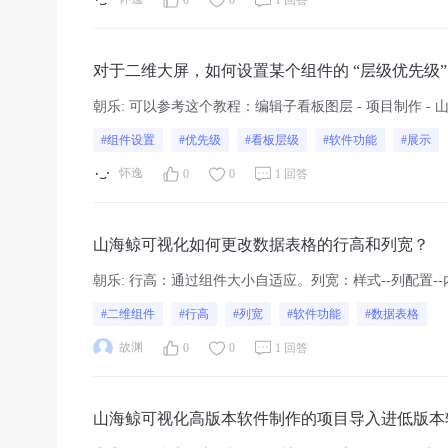
对于二维大屏，如何设置某个组件的 “层级优先级
挡？
朝乐
:
可以参考这个教程：编辑子看板图层 - 项目制作 - 
#组件设置
#优先级
#看板层级
#软件功能
#展示
怀逸
0
0
1 回答
山海鲸可视化如何更改数据表格的行高和列宽？
朝乐
:
行高：通过组件大小自适应。列宽：样式--列配置--
#二维组件
#行高
#列宽
#软件功能
#数据表格
故渊
0
0
1 回答
山海鲸可视化高版本软件制作的项目导入进低版本