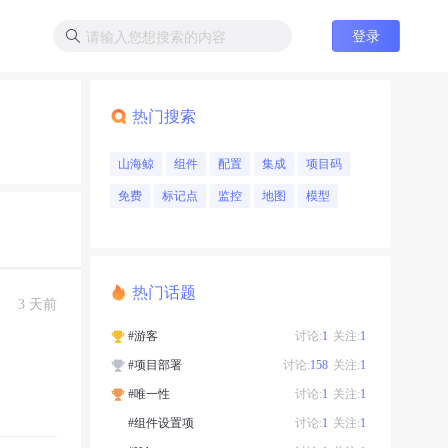
登录
热门搜索
山海鲸
组件
配置
集成
项目码
免费
标记点
监控
地图
模型
热门话题
3 天前
#游客
讨论:
1
关注:
1
#项目部署
讨论:
158
关注:
1
#唯一性
讨论:
1
关注:
1
#组件设置项
讨论:
1
关注:
1