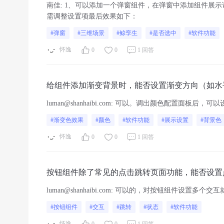
南佳
:
1、可以添加一个弹窗组件，在弹窗中添加组件展示
需调整设置项最后效果如下：
#弹窗
#三维场景
#鲸孪生
#是否选中
#软件功能
怀逸
0
0
1 回答
给组件添加渐变背景时，能否设置渐变方向（如水
luman@shanhaibi.com
:
可以。调出颜色配置面板后，可以
#渐变色效果
#颜色
#软件功能
#展示设置
#背景色
怀逸
0
0
1 回答
按钮组件除了常见的点击跳转页面功能，能否设置
改变数据筛选条件？
luman@shanhaibi.com
:
可以的，对按钮组件设置多个交互
#按钮组件
#交互
#跳转
#状态
#软件功能
怀逸
0
0
1 回答