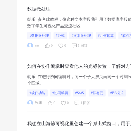
数据微处理
朝乐
:
参考此教程：像这种文本字段我引用了数据库字段值
数字孪生可视化产品交流社区
#数据微处理
#公式
#文本微处理
#几何运算
#软件
aaa
0
0
1 回答
如何在协作编辑时查看他人的光标位置，了解对方
朝乐
:
在进行协同编辑时，同一个子大屏页面同一个时刻
个区域。
#软件功能
#协同编辑
#SaaS
#私有云
#BS模式
故渊
0
0
1 回答
我想在山海鲸可视化里创建一个弹出式窗口，用于