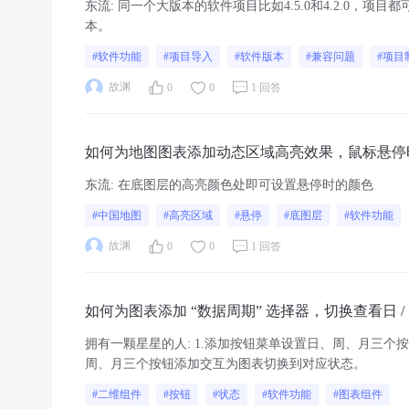
东流
:
同一个大版本的软件项目比如4.5.0和4.2.0，
本。
#软件功能
#项目导入
#软件版本
#兼容问题
#项目
故渊
0
0
1 回答
如何为地图图表添加动态区域高亮效果，鼠标悬停
东流
:
在底图层的高亮颜色处即可设置悬停时的颜色
#中国地图
#高亮区域
#悬停
#底图层
#软件功能
故渊
0
0
1 回答
如何为图表添加 “数据周期” 选择器，切换查看日 / 
拥有一颗星星的人
:
1.添加按钮菜单设置日、周、月三个
周、月三个按钮添加交互为图表切换到对应状态。
#二维组件
#按钮
#状态
#软件功能
#图表组件