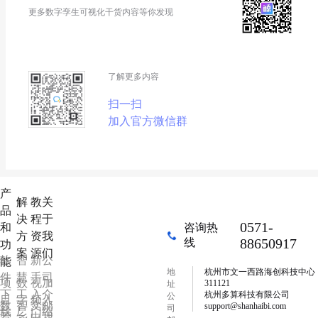
更多数字孪生可视化干货内容等你发现
了解更多内容
扫一扫
加入官方微信群
产
解
教
关
品
决
程
于
0571-
和
咨询热
方
资
我
88650917
线
功
案
源
们
软
智
新
公
能
地
杭州市文一西路海创科技中心
件
慧
手
司
项
数
视
加
311121
址
下
工
入
介
杭州多算科技有限公司
公
目
字
频
入
数
智
文
邮
support@shanhaibi.com
司
载
厂
门
绍
管
乡
中
我