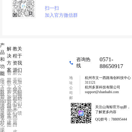
扫一扫
加入官方微信群
产
解
教
关
品
决
程
于
0571-
和
咨询热
方
资
我
88650917
线
功
案
源
们
软
智
新
公
能
地
杭州市文一西路海创科技中心
件
慧
手
司
项
数
视
加
311121
址
下
工
入
介
杭州多算科技有限公司
公
目
字
频
入
数
智
文
邮
support@shanhaibi.com
司
载
厂
门
绍
管
乡
中
我
邮
据
慧
档
箱
IoT
智
常
箱
理
村
心
们
源
园
中
反
关注山海鯨官方qq群，
设
慧
见
可
3D
产
了解更多内容
接
区
心
馈
备
党
问
视
地
品
QQ群号：788095444
入
对
建
题
化
图
白
接
大
皮