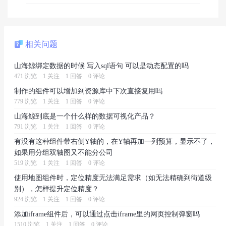
相关问题
山海鲸绑定数据的时候 写入sql语句 可以是动态配置的吗
471 浏览
1 关注
1 回答
0 评论
制作的组件可以增加到资源库中下次直接复用吗
779 浏览
1 关注
1 回答
0 评论
山海鲸到底是一个什么样的数据可视化产品？
791 浏览
1 关注
1 回答
0 评论
有没有这种组件带右侧Y轴的，在Y轴再加一列预算，显示不了，
如果用分组双轴图又不能分公司
519 浏览
1 关注
1 回答
0 评论
使用地图组件时，定位精度无法满足需求（如无法精确到街道级
别），怎样提升定位精度？
924 浏览
1 关注
1 回答
0 评论
添加iframe组件后，可以通过点击iframe里的网页控制弹窗吗
1510 浏览
1 关注
1 回答
0 评论