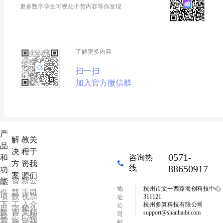
更多数字孪生可视化干货内容等你发现
了解更多内容
扫一扫
加入官方微信群
产
解
教
关
品
决
程
于
0571-
和
咨询热
方
资
我
88650917
线
功
案
源
们
软
智
新
公
能
地
杭州市文一西路海创科技中心
件
慧
手
司
项
数
视
加
311121
址
下
工
入
介
杭州多算科技有限公司
公
目
字
频
入
数
智
文
邮
support@shanhaibi.com
司
载
厂
门
绍
管
乡
中
我
邮