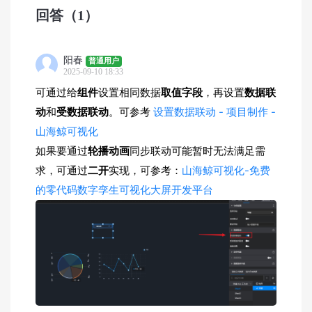
回答
（1）
阳春
普通用户
2025-09-10 18:33
可通过给
组件
设置相同数据
取值字段
，再设置
数据联
动
和
受数据联动
。可参考
设置数据联动 - 项目制作 -
山海鲸可视化
如果要通过
轮播动画
同步联动可能暂时无法满足需
求，可通过
二开
实现，可参考：
山海鲸可视化-免费
的零代码数字孪生可视化大屏开发平台