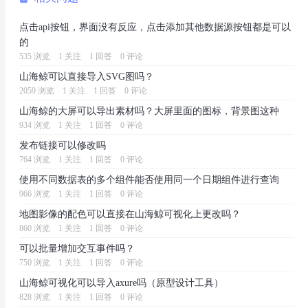
点击api按钮，界面没有反应，点击添加其他数据源按钮都是可以
的
535 浏览
1 关注
1 回答
0 评论
山海鲸可以直接导入SVG图吗？
2059 浏览
1 关注
1 回答
0 评论
山海鲸的大屏可以导出素材吗？大屏里面的图标，背景图这种
934 浏览
1 关注
1 回答
0 评论
发布链接可以修改吗
764 浏览
1 关注
1 回答
0 评论
使用不同数据表的多个组件能否使用同一个日期组件进行查询
966 浏览
1 关注
1 回答
0 评论
地图影像的配色可以直接在山海鲸可视化上更改吗？
860 浏览
1 关注
1 回答
0 评论
可以批量增加交互事件吗？
750 浏览
1 关注
1 回答
0 评论
山海鲸可视化可以导入axure吗（原型设计工具）
828 浏览
1 关注
1 回答
0 评论