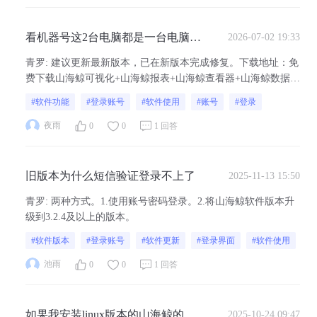
看机器号这2台电脑都是一台电脑，
2026-07-02 19:33
为什么回报这个问题，运行一段时
青罗
:
建议更新最新版本，已在新版本完成修复。下载地址：免
间就这误报
费下载山海鲸可视化+山海鲸报表+山海鲸查看器+山海鲸数据管
家，支持各种操作系统。
#软件功能
#登录账号
#软件使用
#账号
#登录
夜雨
0
0
1 回答
旧版本为什么短信验证登录不上了
2025-11-13 15:50
青罗
:
两种方式。1.使用账号密码登录。2.将山海鲸软件版本升
级到3.2.4及以上的版本。
#软件版本
#登录账号
#软件更新
#登录界面
#软件使用
池雨
0
0
1 回答
如果我安装linux版本的山海鲸的
2025-10-24 09:47