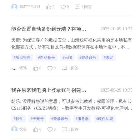
182****0214
0
0
1 回答
能否设置自动备份到云端？将项目
2025-10-09 10:27
与登录的账号绑定？
天衢
:
为保证客户的数据安全，山海鲸可视化采用的是本地私有
化部署方式，所有项目文件和数据都保存在本地环境中，不会
上传到山海鲸的服务器，故而无法将项目文件备份到云端，与
#项目管理
#自动备份
#云端
#登录账号
#绑定
登录账号绑定。
怀逸
0
0
1 回答
我在原来我电脑上登录账号创建的
2025-09-29 19:35
子账号，把我这个账号登录到服务
朝乐
:
没理解您说的意思，可以参考此教程：权限管理 - 私有云
器的山海鲸上之后，为啥子账号没
CSaaS服务（CS/BS切换） - 数字孪生开发教程-可视化大屏制作
有了啊？
教程 - 山海鲸可视化
#软件
#子账号
#登录账号
#服务器
#软件功能
悦心
0
0
1 回答