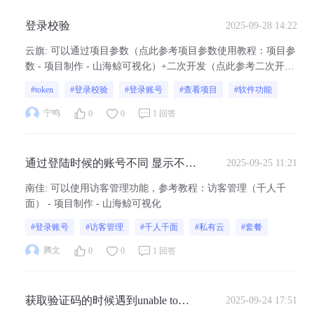
登录校验
2025-09-28 14:22
云旗
:
可以通过项目参数（点此参考项目参数使用教程：项目参
数 - 项目制作 - 山海鲸可视化）+二次开发（点此参考二次开发
使用教程：开发概述 - 开发教程 - 山海鲸可视化）的方式来实
#token
#登录校验
#登录账号
#查看项目
#软件功能
现：设置一个项目参数，通过项目发布链接打开项目的时候带
参数值传入，二开取参数值判断时效性，过期之后跳转首页，
宁鸣
0
0
1 回答
然后隐藏进入其他...
通过登陆时候的账号不同 显示不同
2025-09-25 11:21
的数据展示
南佳
:
可以使用访客管理功能，参考教程：访客管理（千人千
面） - 项目制作 - 山海鲸可视化
#登录账号
#访客管理
#千人千面
#私有云
#套餐
腾文
0
0
1 回答
获取验证码的时候遇到unable to
2025-09-24 17:51