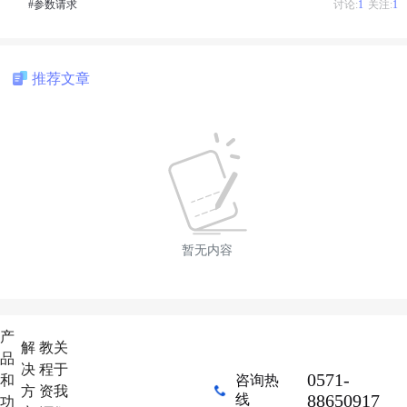
#参数请求
讨论:
1
关注:
1
推荐文章
暂无内容
产
解
教
关
品
决
程
于
0571-
和
咨询热
方
资
我
88650917
线
功