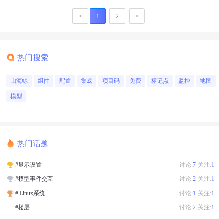
<
1
2
>
热门搜索
山海鲸
组件
配置
集成
项目码
免费
标记点
监控
地图
模型
热门话题
#显示设置
讨论:
7
关注:
1
#模型事件交互
讨论:
2
关注:
1
# Linux系统
讨论:
1
关注:
1
#楼层
讨论:
2
关注:
1