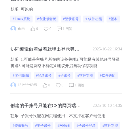
话，在linux版本上面登录我那个开
朝乐
:
可以的
了专业版套餐的账号，应该可以用
# Linux系统
#专业版套餐
#登录账号
# 软件功能
#版本
吧？
夜雨
0
0
1 回答
协同编辑做着做着就弹出登录弹
2025-10-22 16:34
窗，登陆完页面就刷新了，改的东
朝乐
:
1.可能是主账号所在的设备关闭2.可能是有其他账号登录
西就没了
挤退3.可能是网络不稳定4.建议开启自动保存功能
# 协同编辑
#登录账号
#子账号
#软件功能
#软件关闭
131****6365
0
0
1 回答
创建的子账号只能在CS的网页端使
2025-10-10 14:35
用吗，在客户端能否使用子账号登
朝乐
:
子账号只能在网页端使用，不支持在客户端使用
录
#登录账号
#主子账号
#网页端
#子账号登录
#软件功能