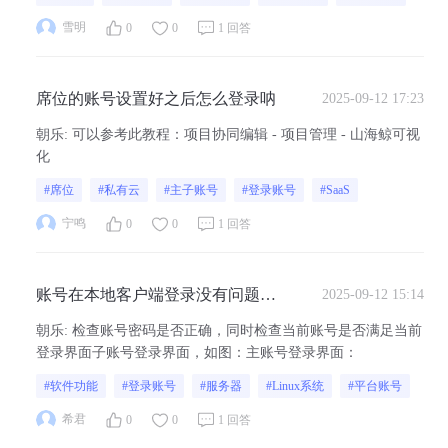
2、在Linux系统下，需要在这个目录下找一下LanStorage然后删
掉：~/...
雪明
0
0
1 回答
席位的账号设置好之后怎么登录呐
2025-09-12 17:23
朝乐
:
可以参考此教程：项目协同编辑 - 项目管理 - 山海鲸可视
化
#席位
#私有云
#主子账号
#登录账号
#SaaS
宁鸣
0
0
1 回答
账号在本地客户端登录没有问题，
2025-09-12 15:14
在linux服务器分享的链接下登录显
朝乐
:
检查账号密码是否正确，同时检查当前账号是否满足当前
示登录密码错误
登录界面子账号登录界面，如图：主账号登录界面：
#软件功能
#登录账号
#服务器
#Linux系统
#平台账号
希君
0
0
1 回答