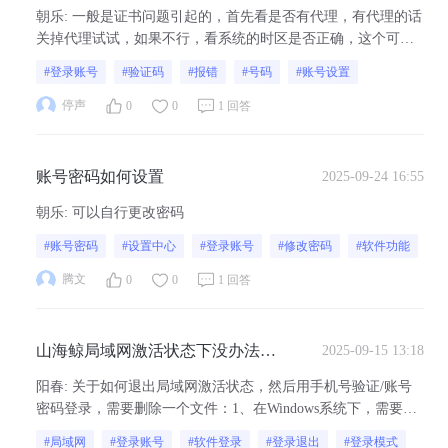
verify the first certificate
朝乐
:
一般是证书问题引起的，首先看是否有代理，有代理的话
关掉代理试试，如果不行，看系统的时区是否正确，这个可能
也会有影响。
#登录账号
#验证码
#报错
#号码
#账号设置
停声
0
0
1 回答
账号密码如何设置
2025-09-24 16:55
朝乐
:
可以自行更改密码
#账号密码
#设置中心
#登录账号
#修改密码
#软件功能
腾文
0
0
1 回答
山海鲸局域网激活状态下没办法转
2025-09-15 13:18
到账号登录模式怎么办？
阳春
:
关于如何退出局域网激活状态，然后用手机号验证/账号
密码登录，需要删除一个文件：1、在Windows系统下，需要将
C:\Users\admin\AppData\Roaming\CetusView下的LanStorage删掉
#局域网
#登录账号
#软件登录
#登录退出
#登录模式