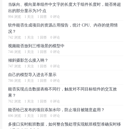
当纵向、横向菜单组件中文字的长度大于组件长度时，能否将超
出的部分显示为3个点
994 浏览
1 关注
1 回答
0 评论
软件能否生成项目的资源占用报告，统计 CPU、内存的使用情
况？
742 浏览
1 关注
1 回答
0 评论
视频能否放到三维场景的模型中
746 浏览
1 关注
1 回答
0 评论
倾斜摄影怎么接入呐？
747 浏览
1 关注
1 回答
0 评论
自己的模型导入进去不显示
786 浏览
1 关注
1 回答
0 评论
能否实现点击数据表格不同行，触发对不同目标组件的交互效
果？
762 浏览
1 关注
1 回答
0 评论
能否给已发布的项目添加水印，防止项目被随意盗用？
696 浏览
1 关注
1 回答
0 评论
多接口实时航班数据，如何整合预处理实现航班模型准确实时移