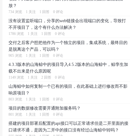
放？
734 浏览
1 关注
1 回答
0 评论
没有设置监听端口，分享的web链接会出现端口的变化，导致打
不开项目了，这个有什么办法解决？
1786 浏览
1 关注
1 回答
0 评论
交付之后客户想把他作为一个独立的项目，集成系统，最终目的
是脱离这个产品，可以吗？
905 浏览
1 关注
1 回答
0 评论
4.3.3版本的山海鲸中的项目导入4.5.2版本的山海鲸中，鲸孪生加
载不出来是什么原因呢
1149 浏览
1 关注
2 回答
0 评论
山海鲸中如何复制一个已有的项目，在此基础上进行修改而不影
响原项目？
803 浏览
1 关注
1 回答
0 评论
项目的数据修改需要开通附加服务吗？
801 浏览
1 关注
1 回答
0 评论
搭建的项目部署后配置的api接口可以正常请求但是二开里面的接
口请求不通，是因为二开中的接口没有经过山海鲸中转吗？