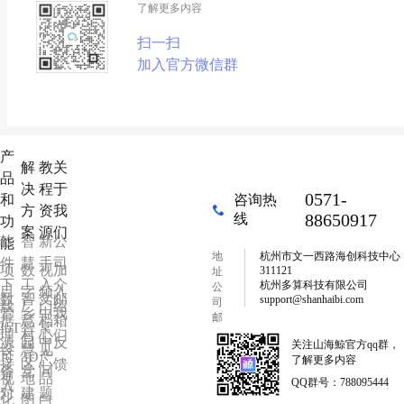
了解更多内容
扫一扫
加入官方微信群
产
解
教
关
品
决
程
于
0571-
和
咨询热
方
资
我
88650917
线
功
案
源
们
软
智
新
公
能
地
杭州市文一西路海创科技中心
件
慧
手
司
项
数
视
加
311121
址
下
工
入
介
杭州多算科技有限公司
公
目
字
频
入
数
智
文
邮
support@shanhaibi.com
司
载
厂
门
绍
管
乡
中
我
邮
据
慧
档
箱
IoT
智
常
箱
理
村
心
们
源
园
中
反
关注山海鯨官方qq群，
设
慧
见
可
3D
产
了解更多内容
接
区
心
馈
备
党
问
视
地
品
QQ群号：788095444
入
对
建
题
化
图
白