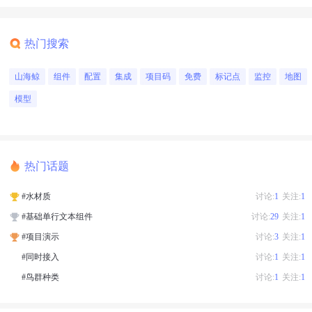
热门搜索
山海鲸
组件
配置
集成
项目码
免费
标记点
监控
地图
模型
热门话题
#水材质
讨论:
1
关注:
1
#基础单行文本组件
讨论:
29
关注:
1
#项目演示
讨论:
3
关注:
1
#同时接入
讨论:
1
关注:
1
#鸟群种类
讨论:
1
关注:
1