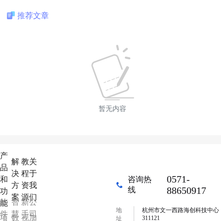
推荐文章
暂无内容
产
解
教
关
品
决
程
于
0571-
和
咨询热
方
资
我
88650917
线
功
案
源
们
软
智
新
公
能
地
杭州市文一西路海创科技中心
件
慧
手
司
项
数
视
加
311121
址