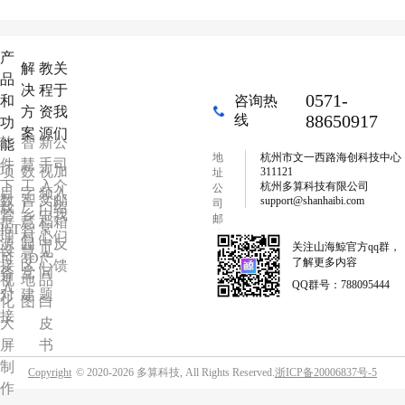
产
解
教
关
品
决
程
于
0571-
和
咨询热
方
资
我
88650917
线
功
案
源
们
软
智
新
公
能
地
杭州市文一西路海创科技中心
件
慧
手
司
项
数
视
加
311121
址
下
工
入
介
杭州多算科技有限公司
公
目
字
频
入
数
智
文
邮
support@shanhaibi.com
司
载
厂
门
绍
管
乡
中
我
邮
据
慧
档
箱
IoT
智
常
箱
理
村
心
们
源
园
中
反
关注山海鯨官方qq群，
设
慧
见
可
3D
产
了解更多内容
接
区
心
馈
备
党
问
视
地
品
QQ群号：788095444
入
对
建
题
化
图
白
接
大
皮
屏
书
制
Copyright
© 2020-2026 多算科技, All Rights Reserved.
浙ICP备20006837号-5
作