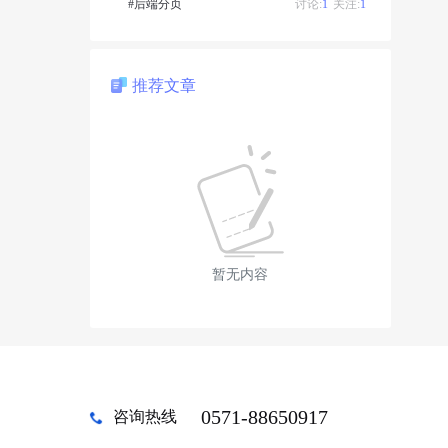
#后端分页
讨论:
1
关注:
1
推荐文章
暂无内容
0571-88650917
咨询热线