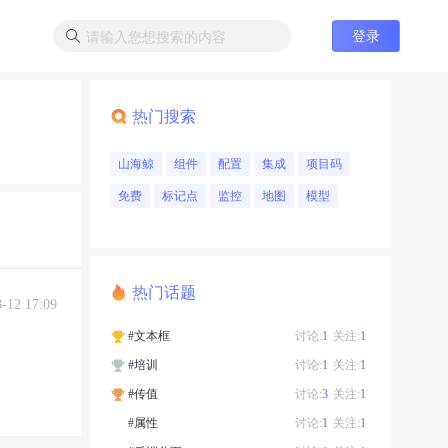
登录
热门搜索
山海鲸
组件
配置
集成
项目码
免费
标记点
监控
地图
模型
热门话题
8-12 17:09
#文本框
讨论:
1
关注:
1
#培训
讨论:
1
关注:
1
#传值
讨论:
3
关注:
1
#属性
讨论:
1
关注:
1