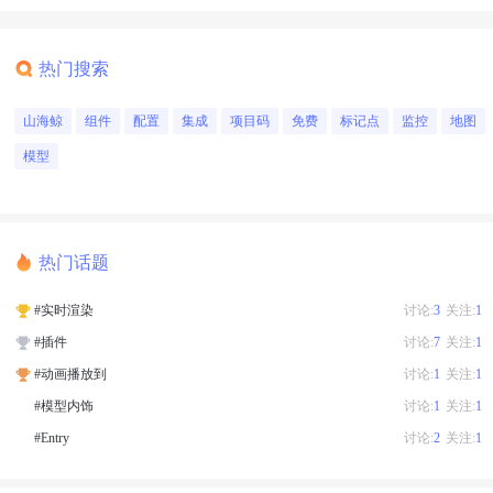
热门搜索
山海鲸
组件
配置
集成
项目码
免费
标记点
监控
地图
模型
热门话题
#实时渲染
讨论:
3
关注:
1
#插件
讨论:
7
关注:
1
#动画播放到
讨论:
1
关注:
1
#模型内饰
讨论:
1
关注:
1
#Entry
讨论:
2
关注:
1