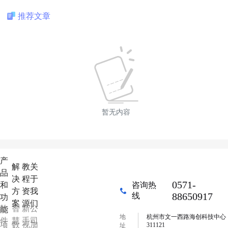
推荐文章
暂无内容
产
解
教
关
品
决
程
于
0571-
和
咨询热
方
资
我
88650917
线
功
案
源
们
软
智
新
公
能
地
杭州市文一西路海创科技中心
件
慧
手
司
项
数
视
加
311121
址