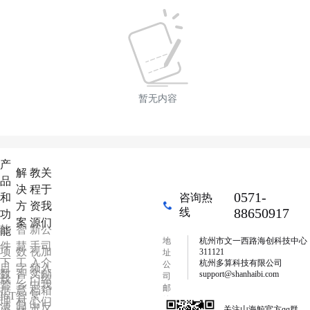
暂无内容
产
解
教
关
品
决
程
于
0571-
和
咨询热
方
资
我
88650917
线
功
案
源
们
软
智
新
公
能
地
杭州市文一西路海创科技中心
件
慧
手
司
项
数
视
加
311121
址
下
工
入
介
杭州多算科技有限公司
公
目
字
频
入
数
智
文
邮
support@shanhaibi.com
司
载
厂
门
绍
管
乡
中
我
邮
据
慧
档
箱
IoT
智
常
箱
理
村
心
们
源
园
中
反
关注山海鯨官方qq群，