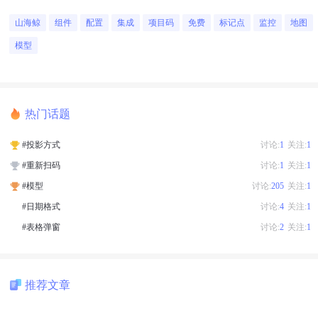
山海鲸
组件
配置
集成
项目码
免费
标记点
监控
地图
模型
热门话题
#投影方式
讨论:
1
关注:
1
#重新扫码
讨论:
1
关注:
1
#模型
讨论:
205
关注:
1
#日期格式
讨论:
4
关注:
1
#表格弹窗
讨论:
2
关注:
1
推荐文章