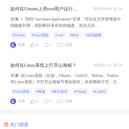
如何在Ubuntu上用root用户运行山
2024-04-08 14:14
海鲸？
沧澜
:
1. 找到“/usr/share/applications”目录，可以在文件管理器中
找磁盘列表，找到根目录所在的磁盘，依次点击
到“usr/share/applications”目录中，找到山海鲸的启动器。3. 右击
#Ubuntu
#Linux系统
# root
#命令
#启动参数
山海鲸的图标，在命令中添加“--no-sandbox”启动参数。4. 最后
双击山海鲸可...
沧澜
0
0
1 回答
如何在Linux系统上打开山海鲸？
2024-01-16 20:29
沧澜
:
在Linux系统（比如，Ubuntu、CentOS、Debian、Fedora
等Linux系统）中打开山海鲸可视化软件，共有两种方式：方式
一：双击图标启动 直接双击山海鲸可视化图标，即可启动软
#Linux系统
#终端
#执行命令
#Ubuntu
#CentOS
件。 方式二：通过命令行启动 首先在终端里输入以下命
令： cd /opt/山海鲸...
沧澜
0
0
1 回答
热门搜索