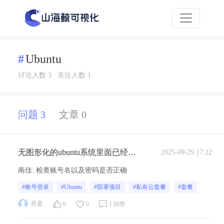
Ubuntu
讨论人数 3
关注人数 1
问题 3
文章 0
无图形化的ubuntu系统里面已经部
2025-09-29 17:22
署好山海鲸了，如何通过密码绑定
南佳
:
检查账号名以及密码是否正确
的方式绑定刚刚购买私有云套餐服
#账号登录
#Ubuntu
#部署项目
#私有云套餐
#套餐
务的账号
辞盈
0
0
1 回答