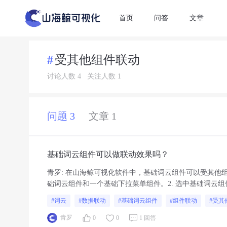
首页
问答
文章
受其他组件联动
讨论人数 4
关注人数 1
问题 3
文章 1
基础词云组件可以做联动效果吗？
青罗
:
在山海鲸可视化软件中，基础词云组件可以受其他组
础词云组件和一个基础下拉菜单组件。2. 选中基础词云组
人”，1-22行数据的负责人为“A”，23-45...
#词云
#数据联动
#基础词云组件
#组件联动
#受其
青罗
0
0
1 回答