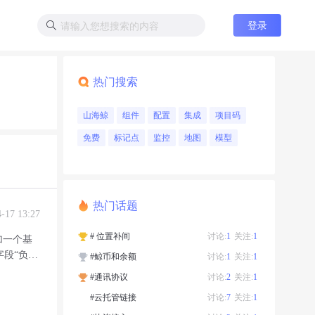
登录
热门搜索
山海鲸
组件
配置
集成
项目码
免费
标记点
监控
地图
模型
热门话题
4-17 13:27
# 位置补间
讨论:
1
关注:
1
加一个基
字段“负责
#鲸币和余额
讨论:
1
关注:
1
#通讯协议
讨论:
2
关注:
1
#云托管链接
讨论:
7
关注:
1