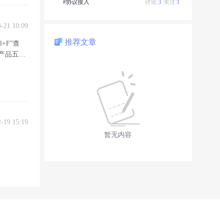
#协议接入
讨论:
3
关注:
1
3-21 10:09
推荐文章
+F”查
0产品五
2-19 15:19
暂无内容