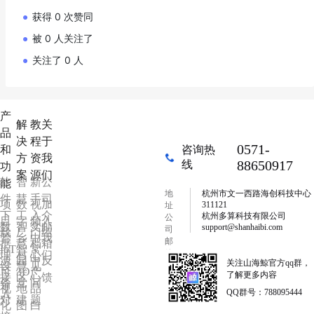
获得 0 次赞同
被 0 人关注了
关注了 0 人
产
解
教
关
品
决
程
于
0571-
和
咨询热
方
资
我
88650917
线
功
案
源
们
软
智
新
公
能
地
杭州市文一西路海创科技中心
件
慧
手
司
项
数
视
加
311121
址
下
工
入
介
杭州多算科技有限公司
公
目
字
频
入
数
智
文
邮
support@shanhaibi.com
司
载
厂
门
绍
管
乡
中
我
邮
据
慧
档
箱
IoT
智
常
箱
理
村
心
们
源
园
中
反
关注山海鯨官方qq群，
设
慧
见
可
3D
产
了解更多内容
接
区
心
馈
备
党
问
视
地
品
QQ群号：788095444
入
对
建
题
化
图
白