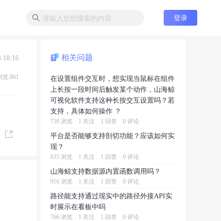
登录
相关问题
 18:16
浏览:861
在设置组件交互时，想实现当鼠标在组件
上长按一段时间后触发某个动作，山海鲸
可视化软件支持这种长按交互设置吗？若
支持，具体如何操作 ？
759 浏览
1 关注
1 回答
0 评论
平台是否能够支持剖切功能？应该如何实
现？
835 浏览
1 关注
1 回答
0 评论
山海鲸支持数据源内置函数调用吗？
916 浏览
1 关注
1 回答
0 评论
路径能支持通过现实中的路径外接API实
时展示在看板中吗
766 浏览
1 关注
1 回答
0 评论