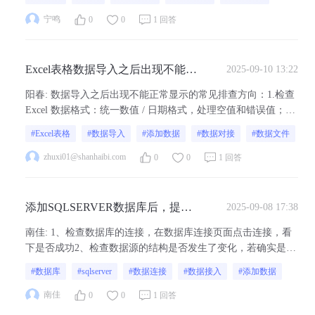
navicat），正常来讲第三方软件能连接成功，山海鲸中就是可
以连接的
宁鸣
0
0
1 回答
Excel表格数据导入之后出现不能正
2025-09-10 13:22
常显示
阳春
:
数据导入之后出现不能正常显示的常见排查方向：1.检查
Excel 数据格式：统一数值 / 日期格式，处理空值和错误值；2.
验证数据结构：确保表头唯一、无合并单元格，列数一致；3.
#Excel表格
#数据导入
#添加数据
#数据对接
#数据文件
确认组件配置：正确绑定字段，选择匹配数据类型的组件；4.
优化数据量：缩减数据规模或使用高性能组件；5.刷新缓存 / 升
zhuxi01@shanhaibi.com
0
0
1 回答
级软...
添加SQLSERVER数据库后，提示
2025-09-08 17:38
数据丢失是什么原因呢
南佳
:
1、检查数据库的连接，在数据库连接页面点击连接，看
下是否成功2、检查数据源的结构是否发生了变化，若确实是结
构变化导致的丢失，可以重新添加数据源3、可能是数据库本身
#数据库
#sqlserver
#数据连接
#数据接入
#添加数据
不够稳定3、检查网络，可能是网络不稳定
南佳
0
0
1 回答