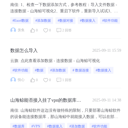
误，但文件本身没问题，怎么办？
南佳
:
1、检查一下数据添加方式，参考教程：导入文件数据 -
连接数据 - 山海鲸可视化2、重启下软件，重新导入试试3、重
装一下软件
#Excel数据
#添加数据
#数据对接
#数据接入
#软件功能
羡鱼
0
0
2 回答
数据怎么导入
2025-09-11 15:59
云旗
:
点此查看添加数据 - 连接数据 - 山海鲸可视化
#软件功能
#数据
#添加数据
# 数据连接
#数据接入
悦心
0
0
1 回答
山海鲸能否接入挂了vpn的数据库数
2025-09-11 14:38
据
南佳
:
山海鲸软件这边没有做特殊的限制，只要部署山海鲸软件
的设备能连接数据库，那山海鲸中就能接入数据，可以在部署
山海鲸软件的设备上用第三方软件连接测试一下（比如
#数据库
#VPN
#数据接入
#添加数据
#软件功能