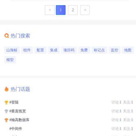
<
1
2
>
热门搜索
山海鲸
组件
配置
集成
项目码
免费
标记点
监控
地图
模型
热门话题
#登陆
讨论:
1
关注:
1
#垂直线宽
讨论:
1
关注:
1
#翰高数据库
讨论:
1
关注:
1
#中间件
讨论:
1
关注:
1