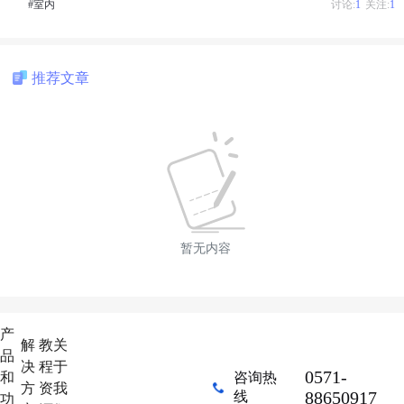
#室内
讨论:
1
关注:
1
推荐文章
暂无内容
产
解
教
关
品
决
程
于
0571-
和
咨询热
方
资
我
88650917
线
功