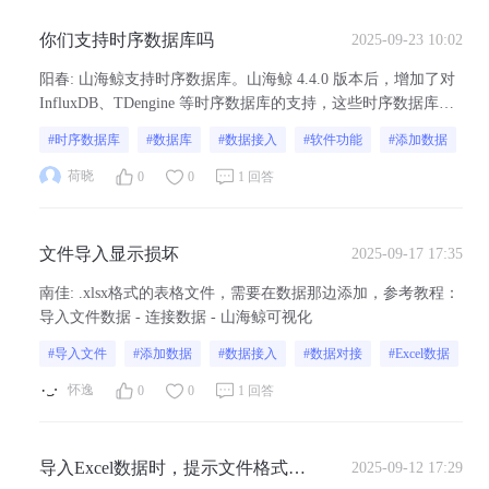
你们支持时序数据库吗
2025-09-23 10:02
阳春
:
山海鲸支持时序数据库。山海鲸 4.4.0 版本后，增加了对
InfluxDB、TDengine 等时序数据库的支持，这些时序数据库适
用于处理大量的传感器数据、日志数据等时间序列数据，能够
#时序数据库
#数据库
#数据接入
#软件功能
#添加数据
快速存储和查询，满足实时监控和分析等场景的需求。数据类
型概述 - 连接数据 - 山海鲸可视化
荷晓
0
0
1 回答
文件导入显示损坏
2025-09-17 17:35
南佳
:
.xlsx格式的表格文件，需要在数据那边添加，参考教程：
导入文件数据 - 连接数据 - 山海鲸可视化
#导入文件
#添加数据
#数据接入
#数据对接
#Excel数据
怀逸
0
0
1 回答
导入Excel数据时，提示文件格式错
2025-09-12 17:29