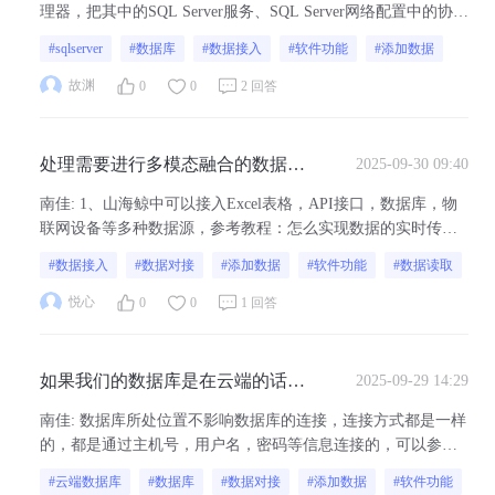
理器，把其中的SQL Server服务、SQL Server网络配置中的协议
内状态全部打开。2. SQl Server 网络配置：启用TCP/IP协议开
#sqlserver
#数据库
#数据接入
#软件功能
#添加数据
始>SQL Server2014>SQLC Server配置管理器&g...
故渊
0
0
2 回答
处理需要进行多模态融合的数据
2025-09-30 09:40
（如文本描述、图像特征、传感器
南佳
:
1、山海鲸中可以接入Excel表格，API接口，数据库，物
数值构成的产品评价数据）时，如
联网设备等多种数据源，参考教程：怎么实现数据的实时传输 -
何在山海鲸中设计跨模态数据对齐
数字孪生可视化产品交流社区2、当数据接入后可以根据需求去
#数据接入
#数据对接
#添加数据
#软件功能
#数据读取
机制，将不同模态特征映射至统一
选择合适的组件进行数据的展示，关于组件的选择，可以先看
特征空间，实现多模态数据的协同
一下官网的图文教程，对于不同组件的数据展示，可以看下组
悦心
0
0
1 回答
可视化分析？​ ​
件自有数据
如果我们的数据库是在云端的话，
2025-09-29 14:29
需要怎么样跟你这边对接？
南佳
:
数据库所处位置不影响数据库的连接，连接方式都是一样
的，都是通过主机号，用户名，密码等信息连接的，可以参考
图文教程的连接数据库部分：数字孪生开发教程-可视化大屏制
#云端数据库
#数据库
#数据对接
#添加数据
#软件功能
作教程 - 山海鲸可视化