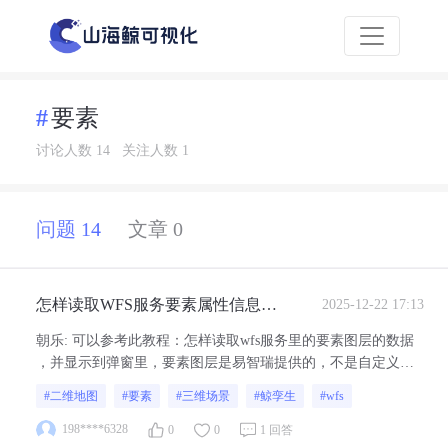
要素
讨论人数 14
关注人数 1
问题 14
文章 0
怎样读取WFS服务要素属性信息，
2025-12-22 17:13
写入到弹窗中显示
朝乐
:
可以参考此教程：怎样读取wfs服务里的要素图层的数据
，并显示到弹窗里，要素图层是易智瑞提供的，不是自定义的 -
数字孪生可视化产品交流社区
#二维地图
#要素
#三维场景
#鲸孪生
#wfs
198****6328
0
0
1 回答