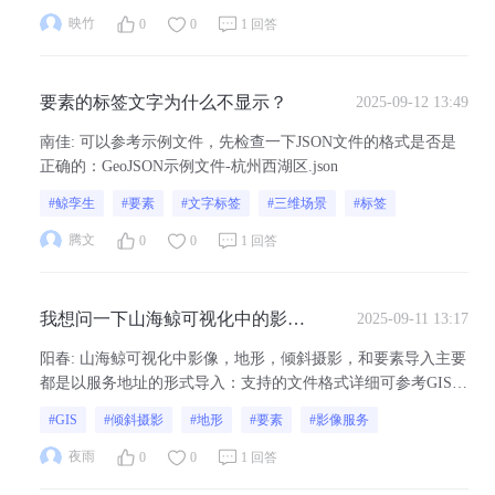
映竹
0
0
1 回答
要素的标签文字为什么不显示？
2025-09-12 13:49
南佳
:
可以参考示例文件，先检查一下JSON文件的格式是否是
正确的：GeoJSON示例文件-杭州西湖区.json
#鲸孪生
#要素
#文字标签
#三维场景
#标签
腾文
0
0
1 回答
我想问一下山海鲸可视化中的影
2025-09-11 13:17
像，地形，倾斜摄影，和要素分别
阳春
:
山海鲸可视化中影像，地形，倾斜摄影，和要素导入主要
需要导入什么格式的文件啊
都是以服务地址的形式导入：支持的文件格式详细可参考GIS影
像 - 项目制作 - 山海鲸可视化/倾斜摄影（OSGB/3D Tiles） - 项
#GIS
#倾斜摄影
#地形
#要素
#影像服务
目制作 - 山海鲸可视化/地形 - 项目制作 - 山海鲸可视化/要素 -
项目制作 - 山海鲸可视化
夜雨
0
0
1 回答