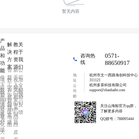
暂无内容
产
解
教
关
品
决
程
于
0571-
和
咨询热
方
资
我
88650917
线
功
案
源
们
软
智
新
公
能
地
杭州市文一西路海创科技中心
件
慧
手
司
项
数
视
加
311121
址
下
工
入
介
杭州多算科技有限公司
公
目
字
频
入
数
智
文
邮
support@shanhaibi.com
司
载
厂
门
绍
管
乡
中
我
邮
据
慧
档
箱
IoT
智
常
箱
理
村
心
们
源
园
中
反
关注山海鯨官方qq群，
设
慧
见
可
3D
产
了解更多内容
接
区
心
馈
备
党
问
视
地
品
QQ群号：788095444
入
对
建
题
化
图
白
接
大
皮