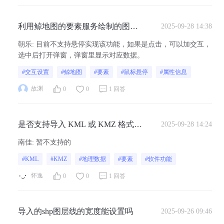
利用鲸地图的要素服务绘制的图
2025-09-28 14:38
形，怎样设置才能让其在鼠标悬停
朝乐
:
目前不支持悬停实现该功能，如果是点击，可以加交互，
时显示详细属性信息，实现交互效
选中后打开弹窗，弹窗里显示对应数据。
果 ？
#交互设置
#鲸地图
#要素
#鼠标悬停
#属性信息
故渊
0
0
1 回答
是否支持导入 KML 或 KMZ 格式的
2025-09-28 14:24
地理数据，并直接转换为可编辑的
南佳
:
暂不支持的
可视化要素？
#KML
#KMZ
#地理数据
#要素
#软件功能
怀逸
0
0
1 回答
导入的shp图层线的宽度能设置吗
2025-09-26 09:46