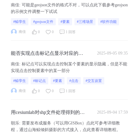
后不显示
南佳
:
可能是geojson文件的格式不对，可以点此下载参考geojson
的示例文件调整一下试试
#鲸孪生
#geojson文件
#要素
#三维场景
#软件功能
南佳
0
0
1 回答
能否实现点击标记点显示对应的要
2025-09-05 09:35
素的其中一部分
南佳
:
标记点可以实现点击控制某个要素的显示隐藏，但是不能
实现点击控制要素中的某一部分
#鲸孪生
#标记点
#要素
#点击
#交互设置
南佳
0
0
1 回答
用cesiumlab对shp文件处理得到的
2025-09-04 17:59
3dtileset文件怎么在山海鲸里加载？
朝乐
:
需要发布成服务（可以用GISBox）点此可参考详细教
程，通过山海鲸倾斜摄影的方式接入，点此查看详细教程。