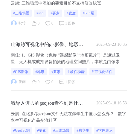
云旗
:
三维场景中添加的要素目前不支持修改线宽
#三维场景
#shp
#要素
#宽度
#GIS层
映竹
0
0
1 回答
山海鲸可视化中的gis影像、地形、
2025-09-23 10:35
以及和要素分别有什么区别呢？
南佳
:
1、GIS 影像（也称 “遥感影像”“地图瓦片”）是通过卫
星、无人机或航拍设备拍摄的地理空间照片，本质是由像素组
成的栅格数据，类似于 “数字化的航拍地图”，参考教程：GIS
#GIS影像
#地形
#要素
# 软件功能
# 可视化组件
影像 - 项目制作 - 山海鲸可视化2、地形是描述地球表面高低起
伏的三维空间形态数据，专注于表现 “海拔差异”，本质是通过
夜雨
0
0
1 回答
高程信...
我导入进去的geojson看不到是什么
2025-09-18 16:53
情况
云旗
:
点此参考geojson文件无法在鲸孪生中显示怎么办？ - 数字
孪生可视化产品交流社区
#GeoJSON
#要素
#三维场景
#鲸孪生
#软件展示