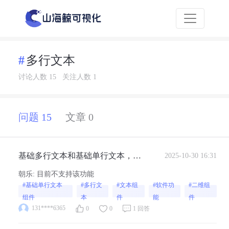
多行文本
讨论人数 15
关注人数 1
问题 15
文章 0
基础多行文本和基础单行文本，文
2025-10-30 16:31
字多的时候怎么设置省略号，鼠标
朝乐
:
目前不支持该功能
移上去再显示全部内容呢
#基础单行文本
#多行文
#文本组
#软件功
#二维组
组件
本
件
能
件
131****6365
0
0
1 回答