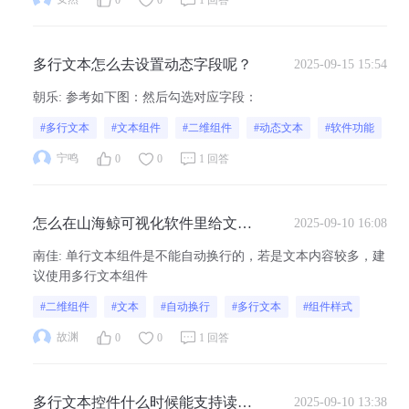
多行文本怎么去设置动态字段呢？
2025-09-15 15:54
朝乐
:
参考如下图：然后勾选对应字段：
#多行文本
#文本组件
#二维组件
#动态文本
#软件功能
宁鸣
0
0
1 回答
怎么在山海鲸可视化软件里给文本
2025-09-10 16:08
组件设置自动换行，避免文字超出
南佳
:
单行文本组件是不能自动换行的，若是文本内容较多，建
组件范围？
议使用多行文本组件
#二维组件
#文本
#自动换行
#多行文本
#组件样式
故渊
0
0
1 回答
多行文本控件什么时候能支持读取
2025-09-10 13:38