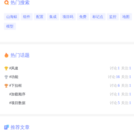
热门搜索
山海鲸
组件
配置
集成
项目码
免费
标记点
监控
地图
模型
热门话题
#风速
讨论:
1
关注:
1
#功能
讨论:
16
关注:
1
#下拉框
讨论:
6
关注:
1
#加载顺序
讨论:
1
关注:
1
#项目数据
讨论:
5
关注:
1
推荐文章