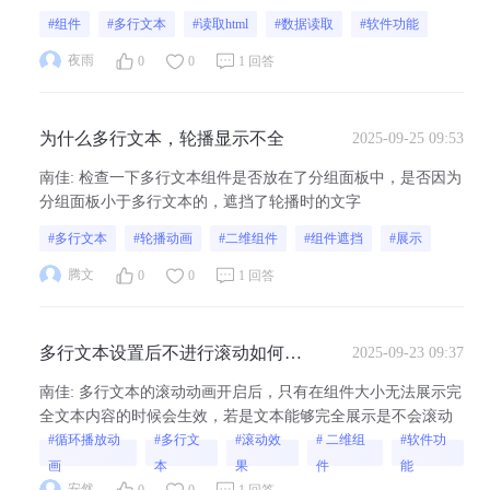
#组件
#多行文本
#读取html
#数据读取
#软件功能
夜雨
0
0
1 回答
为什么多行文本，轮播显示不全
2025-09-25 09:53
南佳
:
检查一下多行文本组件是否放在了分组面板中，是否因为
分组面板小于多行文本的，遮挡了轮播时的文字
#多行文本
#轮播动画
#二维组件
#组件遮挡
#展示
腾文
0
0
1 回答
多行文本设置后不进行滚动如何解
2025-09-23 09:37
决？
南佳
:
多行文本的滚动动画开启后，只有在组件大小无法展示完
全文本内容的时候会生效，若是文本能够完全展示是不会滚动
#循环播放动
#多行文
#滚动效
# 二维组
#软件功
画
本
果
件
能
安然
0
0
1 回答