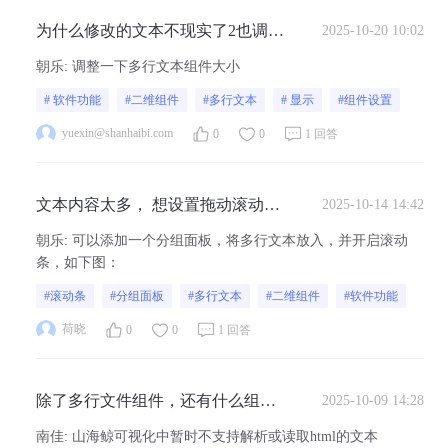
为什么修改的文本不现实了2也调节
2025-10-20 10:02
不了
朝乐
:
调整一下多行文本组件大小
# 软件功能
#二维组件
#多行文本
# 显示
#组件设置
yuexin@shanhaibi.com
0
0
1 回答
文本内容太多， 想设置拖动滚动条
2025-10-14 14:42
可以滚动，这个怎么弄，有没有这
朝乐
:
可以添加一个分组面板，将多行文本放入，并开启滚动
种滚动面板啊？
条，如下图：
#滚动条
#分组面板
#多行文本
#二维组件
#软件功能
荷晓
0
0
1 回答
除了多行文件组件，还有什么组件
2025-10-09 14:28
能读取或者解析html的文本呢？
南佳
:
山海鲸可视化中暂时不支持解析或读取html的文本