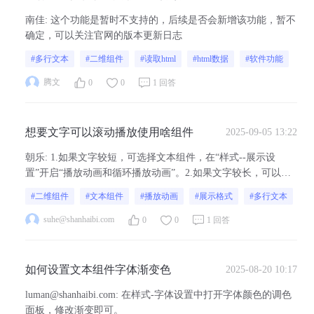
html呢
南佳
:
这个功能是暂时不支持的，后续是否会新增该功能，暂不
确定，可以关注官网的版本更新日志
#多行文本
#二维组件
#读取html
#html数据
#软件功能
腾文
0
0
1 回答
想要文字可以滚动播放使用啥组件
2025-09-05 13:22
朝乐
:
1.如果文字较短，可选择文本组件，在“样式--展示设
置”开启“播放动画和循环播放动画”。2.如果文字较长，可以使
用多行文本，在“样式--展示设置”开启“播放动画和循环播放动
#二维组件
#文本组件
#播放动画
#展示格式
#多行文本
画”。
suhe@shanhaibi.com
0
0
1 回答
如何设置文本组件字体渐变色
2025-08-20 10:17
luman@shanhaibi.com
:
在样式-字体设置中打开字体颜色的调色
面板，修改渐变即可。