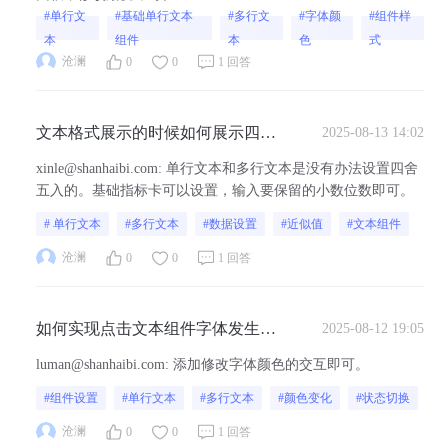
#单行文
#基础单行文本
#多行文
#字体颜
#组件样
本
组件
本
色
式
沧澜
0
0
1 回答
文本格式展示的时候如何展示四舍
2025-08-13 14:02
五入值？
xinle@shanhaibi.com
:
单行文本和多行文本是没有办法设置四舍
五入的。基础指标卡可以设置，输入要保留的小数位数即可。
# 单行文本
#多行文本
#数据设置
#近似值
#文本组件
沧澜
0
0
1 回答
如何实现点击文本组件字体发生颜
2025-08-12 19:05
色变化
luman@shanhaibi.com
:
添加修改字体颜色的交互即可。
#组件设置
#单行文本
#多行文本
#颜色变化
#状态切换
沧澜
0
0
1 回答