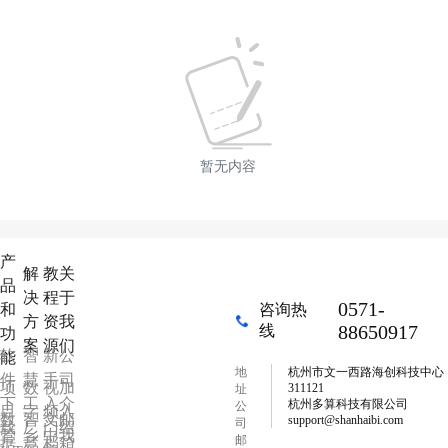
暂无内容
产
解
教
关
品
决
程
于
0571-
和
咨询热
方
资
我
88650917
线
功
案
源
们
软
智
新
公
能
地
杭州市文一西路海创科技中心
件
慧
手
司
项
数
视
加
311121
址
下
工
入
介
杭州多算科技有限公司
公
目
字
频
入
数
智
文
邮
support@shanhaibi.com
司
载
厂
门
绍
管
乡
中
我
邮
据
慧
档
箱