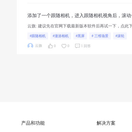
添加了一个跟随相机，进入跟随相机视角后，滚动
云旗
:
建议先在官网下载最新版本软件后再试一下，点此
#跟随相机
#漫游相机
#黑屏
# 三维场景
#滚轮
云旗
0
0
1 回答
产品和功能
解决方案