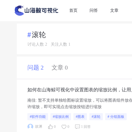
首页
问答
文章
滚轮
讨论人数 2
关注人数 1
问题 2
文章 0
如何在山海鲸可视化中设置图表的缩放比例，让用
南佳
:
暂不支持单独给图标设置缩放，可以将图表组件放
许缩放，即可实现点击缩放按钮进行缩放
#软件功能
#缩放比例
#图表
#滚轮
# 分组面板
故渊
0
0
1 回答