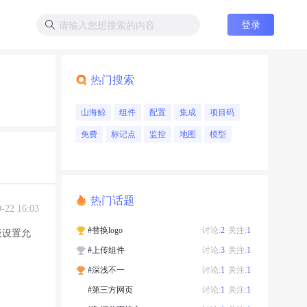
登录
热门搜索
山海鲸
组件
配置
集成
项目码
免费
标记点
监控
地图
模型
热门话题
9-22 16:03
#替换logo
讨论:
2
关注:
1
板设置允
#上传组件
讨论:
3
关注:
1
#深浅不一
讨论:
1
关注:
1
#第三方网页
讨论:
1
关注:
1