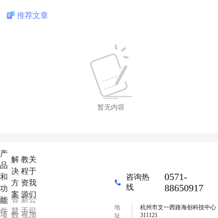
推荐文章
暂无内容
产
解
教
关
品
决
程
于
0571-
和
咨询热
方
资
我
88650917
线
功
案
源
们
软
智
新
公
能
地
杭州市文一西路海创科技中心
件
慧
手
司
项
数
视
加
311121
址