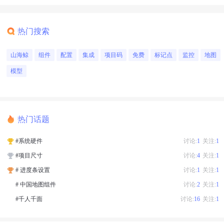
热门搜索
山海鲸
组件
配置
集成
项目码
免费
标记点
监控
地图
模型
热门话题
#系统硬件
讨论:
1
关注:
1
#项目尺寸
讨论:
4
关注:
1
# 进度条设置
讨论:
1
关注:
1
# 中国地图组件
讨论:
2
关注:
1
#千人千面
讨论:
16
关注:
1