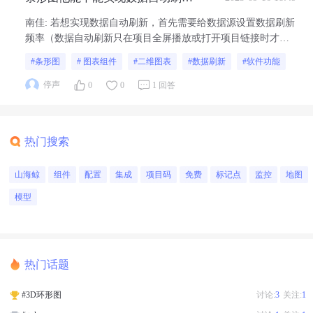
啊
南佳
:
若想实现数据自动刷新，首先需要给数据源设置数据刷新
频率（数据自动刷新只在项目全屏播放或打开项目链接时才起
作用）1、若数据源是动态数据源（如API，数据库等）设置数
#条形图
# 图表组件
#二维图表
#数据刷新
#软件功能
据刷新频率后，在全屏查看项目或打开链接的时候，便可实现
自动刷新，在编辑的时候，需要手动刷新数据（快捷键
停声
0
0
1 回答
ctrl+F5）2、若数据源是静态数...
热门搜索
山海鲸
组件
配置
集成
项目码
免费
标记点
监控
地图
模型
热门话题
#3D环形图
讨论:
3
关注:
1