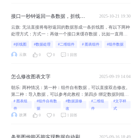
接口一秒钟返回一条数据，折线图
2025-10-21 19:30
是否能将每秒返回的数据形成一条
云旗
:
无法直接将每秒返回的数据形成一条折线图，有以下两种
折线图，接口是第三方修改不了，
处理方式：方式一：再做一个接口来缓存数据，比如一直用最
如何处理呢
新的5条数据展示到折线图上；方式二：需要Echarts二开一个新
#折线图
#数据处理
#二维组件
# 图表组件
#组件数据
的折线图组件，在二开里缓存数据然后用到Echarts二开的折线
图里（点此参考Echarts二开使用教程）
云旗
0
0
1 回答
怎么修改图表文字
2025-09-19 14:04
朝乐
:
两种情况：第一种：组件自有数据，可以直接双击修改。
第二种：导入数据，可以参考此教程：第四步 绑定数据到组件
- 快速入门 - 山海鲸可视化
# 图表组
#组件自有数
#数据源修
#二维组
#文字样
件
据
改
件
式
故渊
0
0
1 回答
条形图他能不能实现数据自动刷新
2025-09-16 18:49