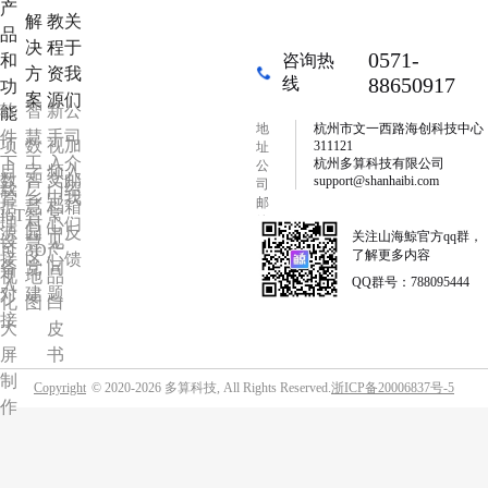
产
解
教
关
品
决
程
于
0571-
和
咨询热
方
资
我
88650917
线
功
案
源
们
软
智
新
公
能
地
杭州市文一西路海创科技中心
件
慧
手
司
项
数
视
加
311121
址
下
工
入
介
杭州多算科技有限公司
公
目
字
频
入
数
智
文
邮
support@shanhaibi.com
司
载
厂
门
绍
管
乡
中
我
邮
据
慧
档
箱
IoT
智
常
箱
理
村
心
们
源
园
中
反
关注山海鯨官方qq群，
设
慧
见
可
3D
产
了解更多内容
接
区
心
馈
备
党
问
视
地
品
QQ群号：788095444
入
对
建
题
化
图
白
接
大
皮
屏
书
制
Copyright
© 2020-2026 多算科技, All Rights Reserved.
浙ICP备20006837号-5
作