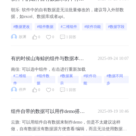
我的项目需求，如何高效批量修改
朝乐
:
软件中的自有数据是无法批量修改的，建议导入外部数
组件自有数据，像是同时更改多个
据，如excel、数据库或者api。
字段的值 ？
#数据更改
#组件数据
#二维组件
#软件功能
#数据字段
故渊
0
0
1 回答
有的时候山海鲸的组件与数据本身
2025-09-24 10:07
不同步显示，应该如何设置
南佳
:
可以选中组件，右击进行重新加载
#二维组
#组件数
#数据展
#软件功
#数据不同
件
据
示
能
步
停声
0
0
1 回答
组件自带的数据可以用作demo搭建
2025-09-19 10:46
么？可以对这个数据进行一定的修
云旗
:
可以用组件自有数据来制作demo，但是不太建议这样
改么？
做，自有数据没有数据源方便查看/编辑，而且无法使用数据条
件/数据联动功能，建议制作直接在Excel中编写测试数据后添加