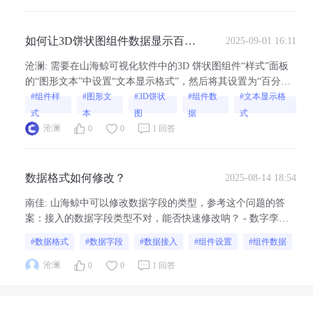
如何让3D饼状图组件数据显示百分
2025-09-01 16:11
比样式？
沧澜
:
需要在山海鲸可视化软件中的3D 饼状图组件“样式”面板
的“图形文本”中设置“文本显示格式”，然后将其设置为“百分
比”即可。
#组件样
#图形文
#3D饼状
#组件数
#文本显示格
式
本
图
据
式
沧澜
0
0
1 回答
数据格式如何修改？
2025-08-14 18:54
南佳
:
山海鲸中可以修改数据字段的类型，参考这个问题的答
案：接入的数据字段类型不对，能否快速修改呐？ - 数字孪生
可视化产品交流社区若是其他方面的的数据格式需要在数据源
#数据格式
#数据字段
#数据接入
#组件设置
#组件数据
中修改，山海鲸可视化暂不支持对数据源做修改
沧澜
0
0
1 回答