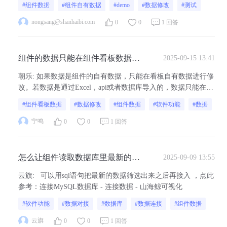
#组件数据
#组件自有数据
#demo
#数据修改
#测试
到项目中
nongsang@shanhaibi.com
0
0
1 回答
组件的数据只能在组件看板数据处
2025-09-15 13:41
修改吗？
朝乐
:
如果数据是组件的自有数据，只能在看板自有数据进行修
改。若数据是通过Excel，api或者数据库导入的，数据只能在数
据源中修改。
#组件看板数据
#数据修改
#组件数据
#软件功能
#数据
宁鸣
0
0
1 回答
怎么让组件读取数据库里最新的一
2025-09-09 13:55
条数据？
云旗
:
可以用sql语句把最新的数据筛选出来之后再接入 ，点此
参考：连接MySQL数据库 - 连接数据 - 山海鲸可视化
#软件功能
#数据对接
#数据库
#数据连接
#组件数据
云旗
0
0
1 回答