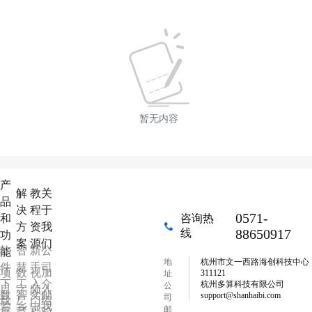
暂无内容
产
解
教
关
品
决
程
于
0571-
和
咨询热
方
资
我
88650917
线
功
案
源
们
软
智
新
公
能
地
杭州市文一西路海创科技中心
件
慧
手
司
项
数
视
加
311121
址
下
工
入
介
杭州多算科技有限公司
公
目
字
频
入
数
智
文
邮
support@shanhaibi.com
司
载
厂
门
绍
管
乡
中
我
邮
据
慧
档
箱