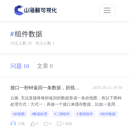
组件数据
讨论人数 10
关注人数 1
问题 10
文章 0
接口一秒钟返回一条数据，折线图
2025-10-21 19:30
是否能将每秒返回的数据形成一条
云旗
:
无法直接将每秒返回的数据形成一条折线图，有以下两种
折线图，接口是第三方修改不了，
处理方式：方式一：再做一个接口来缓存数据，比如一直用最
如何处理呢
新的5条数据展示到折线图上；方式二：需要Echarts二开一个新
#折线图
#数据处理
#二维组件
# 图表组件
#组件数据
的折线图组件，在二开里缓存数据然后用到Echarts二开的折线
图里（点此参考Echarts二开使用教程）
云旗
0
0
1 回答