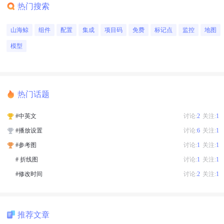
热门搜索
山海鲸
组件
配置
集成
项目码
免费
标记点
监控
地图
模型
热门话题
#中英文
讨论:
2
关注:
1
#播放设置
讨论:
6
关注:
1
#参考图
讨论:
1
关注:
1
# 折线图
讨论:
1
关注:
1
#修改时间
讨论:
2
关注:
1
推荐文章