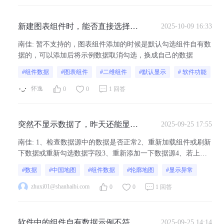
新建图表组件时，能否直接选择
2025-10-09 16:33
“空白图表”，而非默认加载示例数
南佳
:
暂不支持的，图表组件添加的时候是默认勾选组件自有数
据？
据的，可以添加后将示例数据取消勾选，换成自己的数据
#组件数据
#图表组件
#二维组件
#默认显示
# 软件功能
怀逸
0
0
1 回答
突然不显示数据了，昨天还能显示
2025-09-25 17:55
的，现在只显示一个NaN，这是啥
南佳
:
1、检查数据源中的数据是否正常2、重新加载组件或刷新
情况呀
下数据或重新勾选数据字段3、重新添加一下数据源4、若上述
均不能解决，可以点此咨询官方客服或者添加官方微信，可以
#数据
#中国地图
#组件数据
#轮廓地图
#显示异常
联系技术老师看一下
zhuxi01@shanhaibi.com
0
0
1 回答
软件中的组件自有数据示例不符合
2025-09-25 14:14