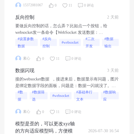
15372081067
0
11
0 评论
反向控制
2 天前
要做反向控制的话，怎么弄？比如点一个按钮，给
websocket发一条命令【WebSocket 发送数据：
{"code":103,"message":277,"createUser":""} WebSocket 发
#设置参数
#反向
#二次
#数据
#websocket
送数据：
数据
控制
开发
输出
{"code":6002,"collectorId":"V0D0002410280085e306352bd1e","devic
素心
0
11
0 评论
{"高区-回温目标温度":36},"createUser":"长春魔力"}】---
设置参数数据...
数据闪现
3 天前
接的websocket数据 ，接进来后，数据显示有问题，图片
是绑定数据字段的面板，问题是：数据一闪就没了。
websocket过几秒来了新数据，就又闪一下，数据一出来
#数
#数据筛
#基础单行
#数据响
#websocket
就没了
据
选
文本
应
素心
0
11
0 评论
模型是歪的，可以更改xyz轴
的方向适应模型吗，方便模
2026-07-30 16:54