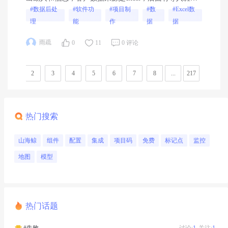
斑，生成新的数据源
#数据后处
#软件功
#项目制
#数
#Excel数
理
能
作
据
据
雨疏
0
11
0 评论
1
2
3
4
5
6
7
8
...
217
218
热门搜索
山海鲸
组件
配置
集成
项目码
免费
标记点
监控
地图
模型
热门话题