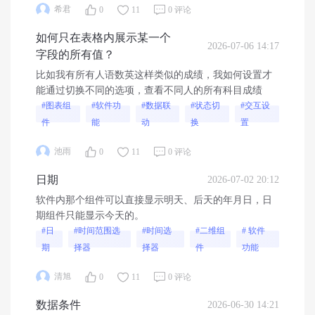
希君
0
11
0 评论
如何只在表格内展示某一个
2026-07-06 14:17
字段的所有值？
比如我有所有人语数英这样类似的成绩，我如何设置才
能通过切换不同的选项，查看不同人的所有科目成绩
#图表组
#软件功
#数据联
#状态切
#交互设
件
能
动
换
置
池雨
0
11
0 评论
日期
2026-07-02 20:12
软件内那个组件可以直接显示明天、后天的年月日，日
期组件只能显示今天的。
#日
#时间范围选
#时间选
#二维组
# 软件
期
择器
择器
件
功能
清旭
0
11
0 评论
数据条件
2026-06-30 14:21