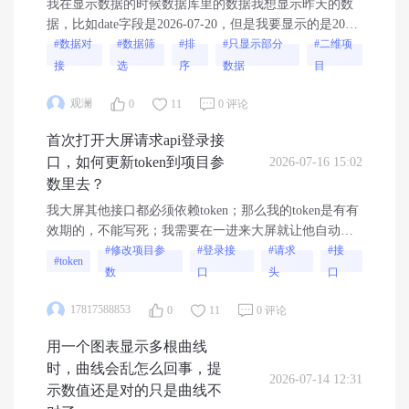
我在显示数据的时候数据库里的数据我想显示昨天的数
据，比如date字段是2026-07-20，但是我要显示的是2026-
07-19这个字段后面的数据,怎么实现，数据样式如下
#数据对
#数据筛
#排
#只显示部分
#二维项
接
选
序
数据
目
观澜
0
11
0 评论
首次打开大屏请求api登录接
口，如何更新token到项目参
2026-07-16 15:02
数里去？
我大屏其他接口都必须依赖token；那么我的token是有有
效期的，不能写死；我需要在一进来大屏就让他自动调
接口登录上去返回token保存起来，我看说保存到项目参
#修改项目参
#登录接
#请求
#接
#token
数里去，请问这个操作要怎么实现？
数
口
头
口
17817588853
0
11
0 评论
用一个图表显示多根曲线
时，曲线会乱怎么回事，提
2026-07-14 12:31
示数值还是对的只是曲线不