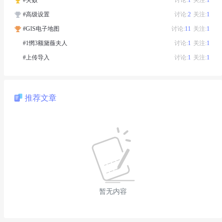
#失败
讨论:
1
关注:
1
#高级设置
讨论:
2
关注:
1
#GIS电子地图
讨论:
11
关注:
1
#1惘3额黛薇夫人
讨论:
1
关注:
1
#上传导入
讨论:
1
关注:
1
推荐文章
暂无内容