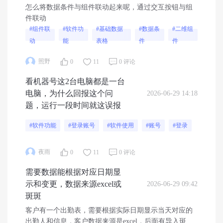
怎么将数据条件与组件联动起来呢，通过交互按钮与组
件联动
#组件联
#软件功
#基础数据
#数据条
#二维组
动
能
表格
件
件
照野
0
11
0 评论
看机器号这2台电脑都是一台
电脑，为什么回报这个问
2026-06-29 14:18
题，运行一段时间就这误报
#软件功能
#登录账号
#软件使用
#账号
#登录
夜雨
0
11
0 评论
需要数据能根据对应日期显
示和变更，数据来源excel或
2026-06-29 09:42
斑斑
客户有一个出勤表，需要根据实际日期显示当天对应的
出勤人和信息，客户数据来源是excel，后面有导入斑