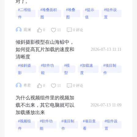
对了。
#二维组
#堆叠面积
#堆叠
#提示
#组件设
件
图
图
值
置
观澜
0
11
0 评论
倾斜摄影模型在山海鲸中，
如何提高瓦片加载的速度和
2026-07-13 11:11
清晰度
#倾斜摄
#软件功
#模
#加载速
#项目制
影
能
型
度
作
希君
0
11
0 评论
为什么视频组件里的视频加
载不出来，其它电脑就可以
2026-07-13 11:09
加载播放出来
#视频组
#软件功
#项目制
#项目查
#组件设
件
能
作
看
置