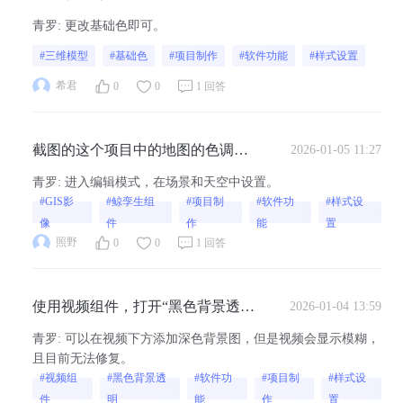
能进行调节吗
青罗
:
更改基础色即可。
#三维模型
#基础色
#项目制作
#软件功能
#样式设置
希君
0
0
1 回答
截图的这个项目中的地图的色调是
2026-01-05 11:27
怎么调的？
青罗
:
进入编辑模式，在场景和天空中设置。
#GIS影
#鲸孪生组
#项目制
#软件功
#样式设
像
件
作
能
置
照野
0
0
1 回答
使用视频组件，打开“黑色背景透
2026-01-04 13:59
明”没有反应，背景仍然是黑色的未
青罗
:
可以在视频下方添加深色背景图，但是视频会显示模糊，
与背景颜色融合，为什么？
且目前无法修复。
#视频组
#黑色背景透
#软件功
#项目制
#样式设
件
明
能
作
置