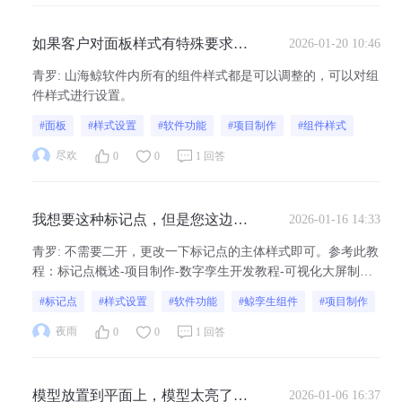
如果客户对面板样式有特殊要求，
2026-01-20 10:46
现有面板不合适，我们要怎么样进
青罗
:
山海鲸软件内所有的组件样式都是可以调整的，可以对组
行代码层面的开发
件样式进行设置。
#面板
#样式设置
#软件功能
#项目制作
#组件样式
尽欢
0
0
1 回答
我想要这种标记点，但是您这边软
2026-01-16 14:33
件好像没有，，如果是3d里面的组
青罗
:
不需要二开，更改一下标记点的主体样式即可。参考此教
件，比如标注，那个标注是它会随
程：标记点概述-项目制作-数字孪生开发教程-可视化大屏制作
着模型的旋转而旋转的，那东西可
教程-山海鲸可视化。
#标记点
#样式设置
#软件功能
#鲸孪生组件
#项目制作
以支持二次开发吗？
夜雨
0
0
1 回答
模型放置到平面上，模型太亮了。
2026-01-06 16:37