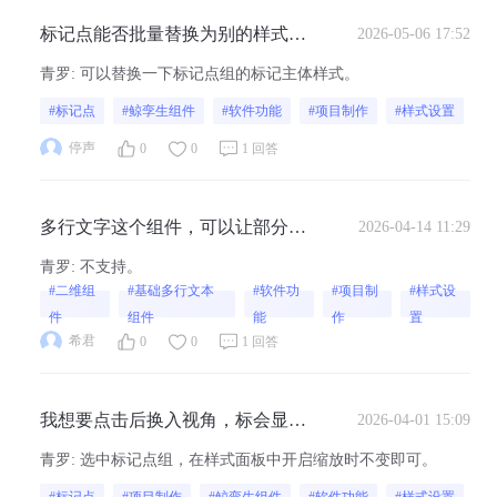
标记点能否批量替换为别的样式的
2026-05-06 17:52
标记点？
青罗
:
可以替换一下标记点组的标记主体样式。
#标记点
#鲸孪生组件
#软件功能
#项目制作
#样式设置
停声
0
0
1 回答
多行文字这个组件，可以让部分文
2026-04-14 11:29
字高亮，字体改变吗
青罗
:
不支持。
#二维组
#基础多行文本
#软件功
#项目制
#样式设
件
组件
能
作
置
希君
0
0
1 回答
我想要点击后换入视角，标会显示
2026-04-01 15:09
小点，正常情况下是我设置的大小
青罗
:
选中标记点组，在样式面板中开启缩放时不变即可。