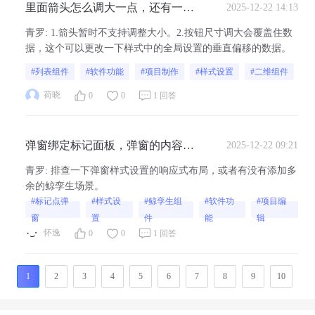
里面箭头怎么调大一点，还有一个
2025-12-22 14:13
如果把按钮尺寸调大 会覆盖住数据
青罗
:
1.箭头暂时不支持调整大小。2.按钮尺寸调大会覆盖住数
这种需要怎么解决
据，这个可以更改一下样式中的全局设置的垂直偏移的数据。
#列表组件
#软件功能
#项目制作
#样式设置
#二维组件
荷晓
0
0
1 回答
弹窗绑定标记面板，弹窗的内容会
2025-12-22 09:21
来回跳
青罗
:
排查一下弹窗样式设置的响应式布局，或者有没有添加多
余的鲸孪生场景。
#标记点弹
#样式设
#鲸孪生组
#软件功
#项目编
窗
置
件
能
辑
怀逸
0
0
1 回答
<
1
2
3
4
5
6
7
8
9
10
>