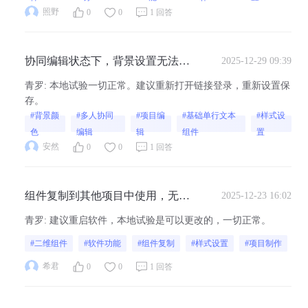
照野
0
0
1 回答
协同编辑状态下，背景设置无法保
2025-12-29 09:39
存，刷新后初始化
青罗
:
本地试验一切正常。建议重新打开链接登录，重新设置保
存。
#背景颜
#多人协同
#项目编
#基础单行文本
#样式设
色
编辑
辑
组件
置
安然
0
0
1 回答
组件复制到其他项目中使用，无法
2025-12-23 16:02
做样式修改，是什么问题
青罗
:
建议重启软件，本地试验是可以更改的，一切正常。
#二维组件
#软件功能
#组件复制
#样式设置
#项目制作
希君
0
0
1 回答