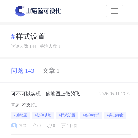
样式设置
讨论人数 144
关注人数 1
问题 143
文章 1
可不可以实现，鲸地图上做的飞线
2026-05-11 13:52
线段，如何根据条件做颜色更改，
青罗
:
不支持。
然后当颜色更改后触发一个弹窗呢
# 鲸地图
#软件功能
#样式设置
#条件样式
#弹出弹窗
希君
0
0
1 回答