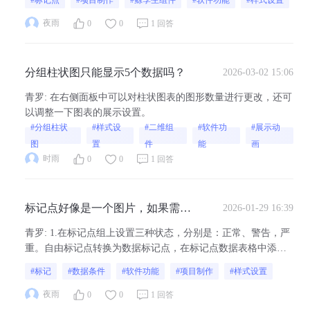
#标记点
#项目制作
#鲸孪生组件
#软件功能
#样式设置
夜雨
0
0
1 回答
分组柱状图只能显示5个数据吗？
2026-03-02 15:06
青罗
:
在右侧面板中可以对柱状图表的图形数量进行更改，还可
以调整一下图表的展示设置。
#分组柱状
#样式设
#二维组
#软件功
#展示动
图
置
件
能
画
时雨
0
0
1 回答
标记点好像是一个图片，如果需要
2026-01-29 16:39
设置红，黄，绿三种颜色的话，怎
青罗
:
1.在标记点组上设置三种状态，分别是：正常、警告，严
么弄呢，只能更换背景图片吗？
重。自由标记点转换为数据标记点，在标记点数据表格中添加
状态字段。参考此教程：标记点概述-项目制作-数字孪生开发教
#标记
#数据条件
#软件功能
#项目制作
#样式设置
程-可视化大屏制作教程-山海鲸可视化。2.分别在三种状态下设
置一下标记点主体样式。3.分别设置三个数据条件：正常状态
夜雨
0
0
1 回答
等于绿色，警告状态是...