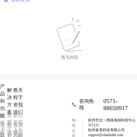
暂无内容
产
解
教
关
品
决
程
于
0571-
和
咨询热
方
资
我
88650917
线
功
案
源
们
软
智
新
公
能
地
杭州市文一西路海创科技中心
件
慧
手
司
项
数
视
加
311121
址
下
工
入
介
杭州多算科技有限公司
公
目
字
频
入
数
智
文
邮
support@shanhaibi.com
司