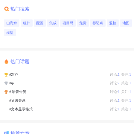
热门搜索
山海鲸
组件
配置
集成
项目码
免费
标记点
监控
地图
模型
热门话题
#对齐
讨论:
1
关注:
1
#ip
讨论:
7
关注:
1
# 语音告警
讨论:
1
关注:
1
#父级关系
讨论:
1
关注:
1
#文本显示格式
讨论:
1
关注:
1
推荐文章