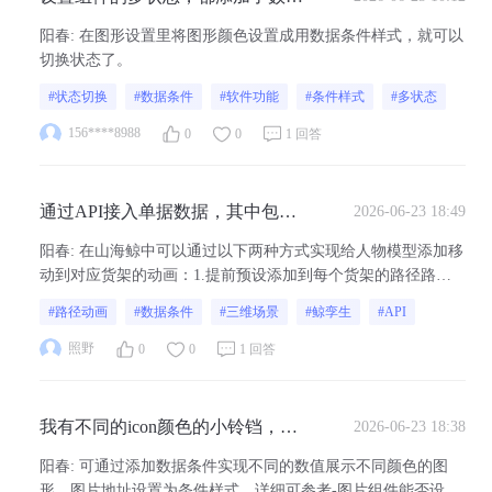
条件时，组件不会自动切换到满足
阳春
:
在图形设置里将图形颜色设置成用数据条件样式，就可以
数据条件的状态，只会停在刚选择
切换状态了。
的状态里
#状态切换
#数据条件
#软件功能
#条件样式
#多状态
156****8988
0
0
1 回答
通过API接入单据数据，其中包括
2026-06-23 18:49
货架编号，能不能实现 根据收到的
阳春
:
在山海鲸中可以通过以下两种方式实现给人物模型添加移
货架编号，给系统小人添加移动到
动到对应货架的动画：1.提前预设添加到每个货架的路径路
对应货架的路径动画
线，添加交互触发条件为实时数据对应的货架编号。可参考-路
#路径动画
#数据条件
#三维场景
#鲸孪生
#API
径动画 - 项目制作 - 数字孪生开发教程-可视化大屏制作教程 -
山海鲸可视化2.如果不考虑更细致的动画，只需要位置对应。
照野
0
0
1 回答
可添加标记点，修...
我有不同的icon颜色的小铃铛，想
2026-06-23 18:38
根据不同的值去显示不同的icon，
阳春
:
可通过添加数据条件实现不同的数值展示不同颜色的图
可以接入icon图例吗？
形，图片地址设置为条件样式。详细可参考-图片组件能否设置