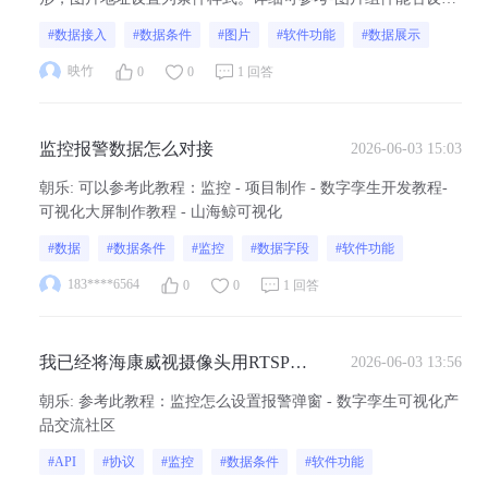
为根据数据条件显示不同的图片（如数据达标显示笑脸图，未
#数据接入
#数据条件
#图片
#软件功能
#数据展示
达标显示哭脸图）？ - 数字孪生可视化产品交流社区
映竹
0
0
1 回答
监控报警数据怎么对接
2026-06-03 15:03
朝乐
:
可以参考此教程：监控 - 项目制作 - 数字孪生开发教程-
可视化大屏制作教程 - 山海鲸可视化
#数据
#数据条件
#监控
#数据字段
#软件功能
183****6564
0
0
1 回答
我已经将海康威视摄像头用RTSP协
2026-06-03 13:56
议流和你们软件成功对接上 摄像头
朝乐
:
参考此教程：监控怎么设置报警弹窗 - 数字孪生可视化产
里面有报警功能的算法 RTSP协议
品交流社区
流对接的，怎么设置数据条件 能检
#API
#协议
#监控
#数据条件
#软件功能
测到区域入侵然后报警 我现在想要