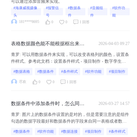
可以通过添加音频来实现。
#海康威视摄像
#报警信
#数据条
#音频组
#软件功
头
号
件
件
能
181****8695
0
0
1 回答
表格数据颜色能不能根据框出来的
2026-04-03 09:27
状态来进行颜色分类呢
青罗
:
可以用数据条件来实现，可以改变表格列的颜色，设置条
件样式。参考此文档：设置条件样式 - 项目制作 - 数字孪生开
发教程-可视化大屏制作教程 - 山海鲸可视化。
#数据表格
#数据条件
#条件样式
#软件功能
#项目制作
尽欢
0
0
1 回答
数据条件中添加条件时，怎么同时
2026-03-27 14:57
让一条数据内的字段1=某个值 且
青罗
:
图片上的数据条件设置的是对的，但是需要注意的是组件
字段2= 某个值？
勾选的数据字段最好和数据条件的字段来自同一表格或者数据
库，否则会不生效。参考此教程：数据条件 - 连接数据 - 数字
#数据条件
#软件功能
#数据连接
#项目制作
#条件样式
孪生开发教程-可视化大屏制作教程 - 山海鲸可视化。