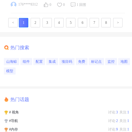
176****8312
0
0
1 回答
<
1
2
3
4
5
6
7
8
>
热门搜索
山海鲸
组件
配置
集成
项目码
免费
标记点
监控
地图
模型
热门话题
# 视角
讨论:
3
关注:
1
#导航
讨论:
2
关注:
1
#内存
讨论:
9
关注:
1