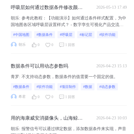
呼吸层如何通过数据条件修改颜色
2026-05-13 17:49
样式？
朝乐
:
参考此教程：【功能演示】如何通过条件样式配置，为中
国地图各区域呼吸层设置样式？ - 数字孪生可视化产品交流社
区
#中国地图
#数据条件
#呼吸层
#标记层
#软件功能
朝乐
0
0
1 回答
数据条件可以用动态参数吗
2026-04-23 15:13
青罗
:
不支持动态参数，数据条件的值需要一个固定的值。
#数据条件
#软件功能
#项目制作
#数据
#动态参数
希君
0
0
1 回答
用的海康威安消摄像头，山海鲸可
2026-04-23 10:03
视化里面只是拉取了视频画面，没
朝乐
:
报警信号可以通过绑定数据，添加数据条件来实现，声音
有报警信号和声音信息，怎么解决