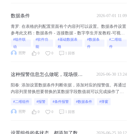
数据条件
2026-07-01 11:09
青罗
:
在表格的列配置里面有个内容列可以设置。数据条件设置
参考此文档：数据条件 - 连接数据 - 数字孪生开发教程-可视化
大屏制作教程 - 山海鲸可视化。
#组件联
#软件功
#基础数据表
#数据条
#二维组
动
能
格
件
件
照野
0
0
1 回答
这种报警信息怎么做呢，现场很多
2026-06-30 13:24
材料，库存不足需要报警。怎么对
阳春
:
添加设置数据条件判断依据，添加对应的报警值。再通过
采集到的数据进行判断进而反馈到
内容列里替换想要替换的某数据字段数值就可以完成操作了。
表格里面
数据条件设置可参考-数据条件 - 连接数据 - 山海鲸可视化也可
#二维组件
#报警
#条件报警
#数据条件
#弹窗
参考此问答-问一下如何可以实现，自动弹出窗口的功能，比如
发生火灾，然后我们识别出来，发信息给3D，让他弹出告警信
照野
0
0
1 回答
息弹窗，附带火灾现场...
设置组件的多状态，都添加了数据
2026-06-25 10:12