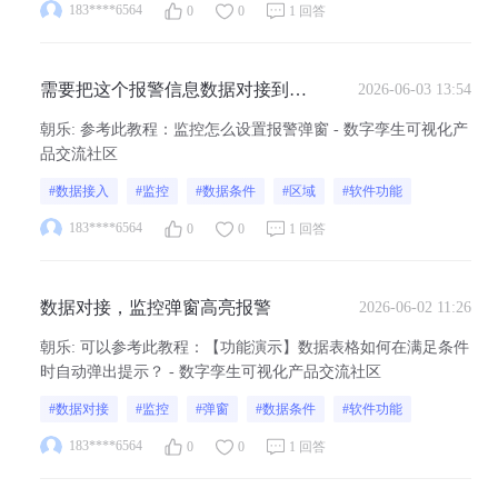
报警的时候 山海鲸上也能显示弹窗
183****6564
0
0
1 回答
需要把这个报警信息数据对接到我
2026-06-03 13:54
的数字孪生软件里面，我可以根据
朝乐
:
参考此教程：监控怎么设置报警弹窗 - 数字孪生可视化产
这个报警信息设置一个数据条件，
品交流社区
这个条件达到之后，我的界面可以
#数据接入
#监控
#数据条件
#区域
#软件功能
由我设置高亮报警弹窗监控警告
183****6564
0
0
1 回答
数据对接，监控弹窗高亮报警
2026-06-02 11:26
朝乐
:
可以参考此教程：【功能演示】数据表格如何在满足条件
时自动弹出提示？ - 数字孪生可视化产品交流社区
#数据对接
#监控
#弹窗
#数据条件
#软件功能
183****6564
0
0
1 回答