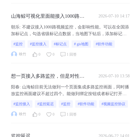
山海鲸可视化里面能接入1000路视
2026-07-10 14:17
频监控吗?想在地图上标记监控点，
朝乐
:
不建议接入1000路视频监控，会影响性能。可以在全国添
点击或者下钻可以逐层看到
加标记点，勾选省级标记点数据，当地图下钻后，添加标记
点，勾选区级标记点数据。在场景下，视角设置--当前视角，查
#监控
#监控接入
#标记点
# gis地图
#软件功能
看地图层级将地图层级填入该标记组效果如下：实现点击标记
点显示监控，可以将监控组件放入弹窗，参考此教程：点击三
映竹
0
0
1 回答
维场景里的标记点弹出不同弹窗...
想一页接入多路监控，但是对性能
2026-07-10 13:58
有影响，有什么办法可以解决一下
阳春
:
山海鲸目前无法做到一个页面集成多路监控画面，同时播
这个问题吗，或者有没有什么办法
放监控画面建议不超过四个。能做到绑定按钮或者标记打开查
能延时加载，让系统流畅，做到一
看一路监控画面，这种方式查看监控画面不受限制。监控 - 项
#监控接入
#监控延迟
#监控
#软件功能
#视频监控协议
页接入多路监控能流畅运行
目制作 - 山海鲸可视化
映竹
0
0
1 回答
监控延迟
2026-06-22 14:01