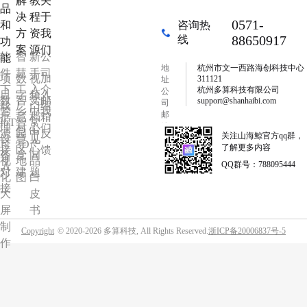
解
教
关
品
决
程
于
0571-
和
咨询热
方
资
我
88650917
线
功
案
源
们
软
智
新
公
能
地
杭州市文一西路海创科技中心
件
慧
手
司
项
数
视
加
311121
址
下
工
入
介
杭州多算科技有限公司
公
目
字
频
入
数
智
文
邮
support@shanhaibi.com
司
载
厂
门
绍
管
乡
中
我
邮
据
慧
档
箱
IoT
智
常
箱
理
村
心
们
源
园
中
反
关注山海鯨官方qq群，
设
慧
见
可
3D
产
了解更多内容
接
区
心
馈
备
党
问
视
地
品
QQ群号：788095444
入
对
建
题
化
图
白
接
大
皮
屏
书
制
Copyright
© 2020-2026 多算科技, All Rights Reserved.
浙ICP备20006837号-5
作