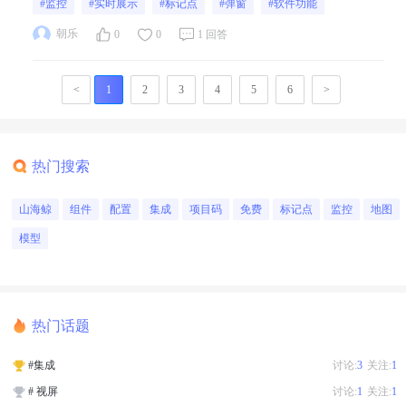
#监控
#实时展示
#标记点
#弹窗
#软件功能
可以实现边飞边展示的画面
朝乐
0
0
1 回答
<
1
2
3
4
5
6
>
热门搜索
山海鲸
组件
配置
集成
项目码
免费
标记点
监控
地图
模型
热门话题
#集成
讨论:
3
关注:
1
# 视屏
讨论:
1
关注:
1