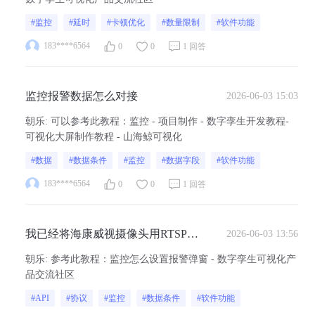
#监控
#延时
#卡顿优化
#数量限制
#软件功能
183****6564
0
0
1 回答
监控报警数据怎么对接
2026-06-03 15:03
朝乐
:
可以参考此教程：监控 - 项目制作 - 数字孪生开发教程-
可视化大屏制作教程 - 山海鲸可视化
#数据
#数据条件
#监控
#数据字段
#软件功能
183****6564
0
0
1 回答
我已经将海康威视摄像头用RTSP协
2026-06-03 13:56
议流和你们软件成功对接上 摄像头
朝乐
:
参考此教程：监控怎么设置报警弹窗 - 数字孪生可视化产
里面有报警功能的算法 RTSP协议
品交流社区
流对接的，怎么设置数据条件 能检
#API
#协议
#监控
#数据条件
#软件功能
测到区域入侵然后报警 我现在想要