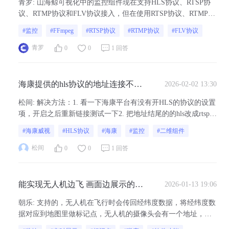
青罗
:
山海鲸可视化中的监控组件现在支持HLS协议、RTSP协
议、RTMP协议和FLV协议接入，但在使用RTSP协议、RTMP协
议和FLV协议接入之前，需要在先安装好FFmpeg。本教程包含
#监控
#FFmpeg
#RTSP协议
#RTMP协议
#FLV协议
Windows、Linux和MacOS系统下的安装流程。一、Windows安
装FFmpeg步骤1. 下载FFmpeg并...
青罗
0
0
1 回答
海康提供的hls协议的地址连接不上
2026-02-02 13:30
怎么处理。
松间
:
解决方法：1. 看一下海康平台有没有开HLS的协议的设置
项，开启之后重新链接测试一下2. 把地址结尾的的hls改成rtsp重
新接入再测试看看
#海康威视
#HLS协议
#海康
#监控
#二维组件
松间
0
0
1 回答
能实现无人机边飞 画面边展示的样
2026-01-13 19:06
子 类似与实时展示
朝乐
:
支持的，无人机在飞行时会传回经纬度数据，将经纬度数
据对应到地图里做标记点，无人机的摄像头会有一个地址，将
地址绑定到监控中 同时标记点绑定弹窗，弹窗里放置监控，就