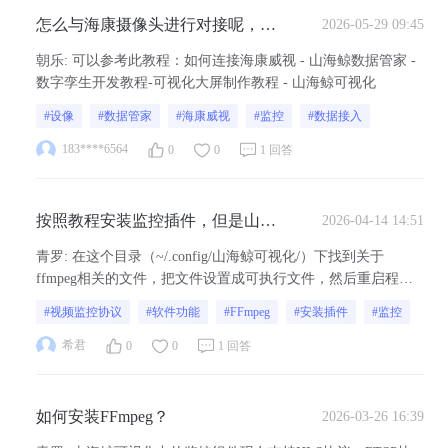
怎么与海康摄像头进行对接呢，对
2026-05-29 09:45
接之后怎么实现联动触发报警，与
朝乐
:
可以参考此教程：如何连接海康威视 - 山海鲸数据管家 -
山海鲸数据管家我用萤石云对接，
数字孪生开发教程-可视化大屏制作教程 - 山海鲸可视化
对接成功后再可视化软件中数据源
#设像
#数据管家
#海康威视
#监控
#数据接入
对接时，山海鲸管家显现不出来
183****6564
0
0
1 回答
按照教程安装监控插件，但是山海
2026-04-14 14:51
鲸好像没有用这个版本，用了自带
青罗
:
在这个目录（~/.config/山海鲸可视化/）下找到关于
的插件报错了，这是什么问题
ffmpeg相关的文件，把文件设置成可执行文件，然后重启程序
试一下。
#视频监控协议
#软件功能
#FFmpeg
#安装插件
#监控
希君
0
0
1 回答
如何安装FFmpeg？
2026-03-26 16:39