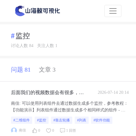
监控
讨论人数 84
关注人数 1
问题 81
文章 3
后面我们的视频数据会有很多，能
2026-07-14 20:14
按照这种自动靠左轮播的方式能实
南佳
:
可以使用列表组件去通过数据生成多个监控，参考教程：
现不呢？
【功能演示】列表组件通过数据生成多个相同样式的组件 - 数
字孪生可视化产品交流社区注意：但是不太建议这么操作，因
#二维组件
#监控
#靠左轮播
#列表
#软件功能
为监控接入过多会有性能上的问题（不建议接入超过4个监控）
南佳
0
0
1 回答