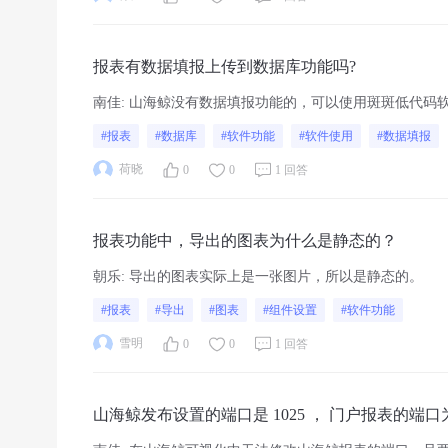
报表有数据填报上传到数据库功能吗?
南佳
:
山海鲸没有数据填报功能的，可以使用斑斑低代码
#报表
#数据库
#软件功能
#软件使用
#数据填报
荷晓
0
0
1 回答
报表功能中，导出的图表为什么是静态的？
朝乐
:
导出的图表实际上是一张图片，所以是静态的。
#报表
#导出
#图表
#组件设置
#软件功能
雪明
0
0
1 回答
山海鲸发布设置的端口是 1025 ， 门户报表的端口
可以设置成相同的吗？