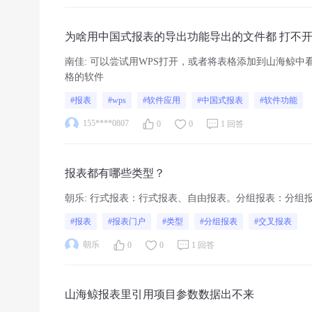
为啥用中国式报表的导出功能导出的文件都 打不
南佳
:
可以尝试用WPS打开，或者将表格添加到山海鲸中
格的软件
#报表
#wps
#软件应用
#中国式报表
#软件功能
155****0807
0
0
1 回答
报表都有哪些类型？
朝乐
:
行式报表：行式报表、自由报表。分组报表：分组
#报表
#报表门户
#类型
#分组报表
#交叉报表
朝乐
0
0
1 回答
山海鲸报表里引用项目参数数据出不来