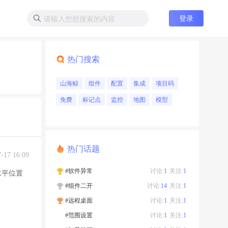
登录
热门搜索
山海鲸
组件
配置
集成
项目码
免费
标记点
监控
地图
模型
热门话题
7-17 16:09
#软件异常
讨论:
1
关注:
1
水平位置
#组件二开
讨论:
14
关注:
1
#远程桌面
讨论:
1
关注:
1
#范围设置
讨论:
1
关注:
1