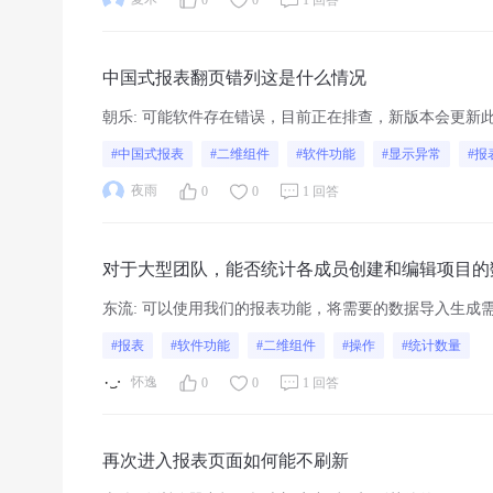
中国式报表翻页错列这是什么情况
朝乐
:
可能软件存在错误，目前正在排查，新版本会更新
#中国式报表
#二维组件
#软件功能
#显示异常
#报
夜雨
0
0
1 回答
对于大型团队，能否统计各成员创建和编辑项目的
东流
:
可以使用我们的报表功能，将需要的数据导入生成
#报表
#软件功能
#二维组件
#操作
#统计数量
怀逸
0
0
1 回答
再次进入报表页面如何能不刷新