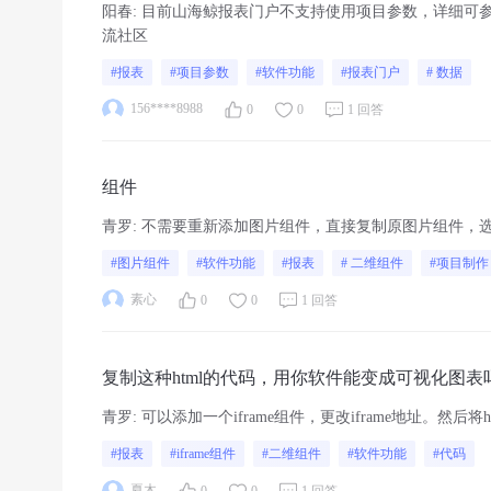
阳春
:
目前山海鲸报表门户不支持使用项目参数，详细可参
流社区
#报表
#项目参数
#软件功能
#报表门户
# 数据
156****8988
0
0
1 回答
组件
青罗
:
不需要重新添加图片组件，直接复制原图片组件，选
#图片组件
#软件功能
#报表
# 二维组件
#项目制作
素心
0
0
1 回答
复制这种html的代码，用你软件能变成可视化图表
青罗
:
可以添加一个iframe组件，更改iframe地址。然后将htm
#报表
#iframe组件
#二维组件
#软件功能
#代码
夏木
0
0
1 回答