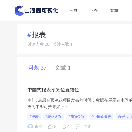
首页
问答
文章
报表
讨论人数 38
关注人数 1
问题 37
文章 1
中国式报表预览位置错位
南佳
:
若想在预览或项目发布的时候，数据在展示在中间
改为中即可效果如下：
#报表
#表格设置
#预览位置
#中国式报表
#软件功
白沙
0
0
1 回答