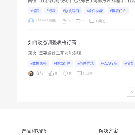
南佳
:
在山海鲸可视化中无法修改山海鲸报表的端口，且
#端口
#报表
#修改端口
#软件功能
#报表门户
156****8988
0
0
1 回答
如何动态调整表格行高
遥火
:
需要通过二开功能实现
#数据表格
#数据条件
#条件样式
#动态行高
#报表
容与
0
0
1 回答
<
产品和功能
解决方案