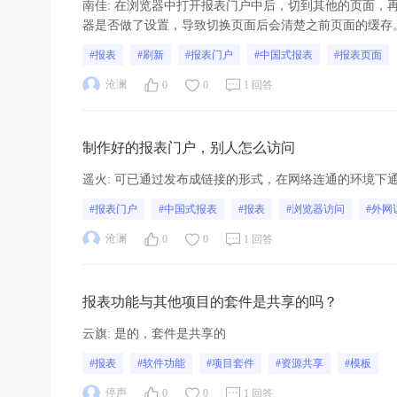
南佳
:
在浏览器中打开报表门户中后，切到其他的页面，
器是否做了设置，导致切换页面后会清楚之前页面的缓存
#报表
#刷新
#报表门户
#中国式报表
#报表页面
沧澜
0
0
1 回答
制作好的报表门户，别人怎么访问
遥火
:
可已通过发布成链接的形式，在网络连通的环境下
#报表门户
#中国式报表
#报表
#浏览器访问
#外网
沧澜
0
0
1 回答
报表功能与其他项目的套件是共享的吗？
云旗
:
是的，套件是共享的
#报表
#软件功能
#项目套件
#资源共享
#模板
停声
0
0
1 回答