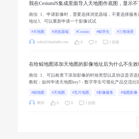
我在CesiumJS集成里面导入天地图作底图，显示
南佳
:
1、申请影像时，需要选择浏览器端，不要选择服务
地址3、可以重新申请一个影像试试
#天地图
#浏览器端
#Cesium
#鲸孪生
#三维场景
suhe@shanhaibi.com
0
0
1 回答
在给鲸地图添加天地图的影像地址后为什么不生效
南佳
:
1、可以检查下添加影像的时候类型以及协议是否选
教程：如何申请天地图key? - 数字孪生可视化产品交
投影地址进行使用，参考教程：（鲸地图）如何添加...
#鲸地图
#天地图
#瓦片地图
#影像服务
#地图影像
南佳
0
0
1 回答