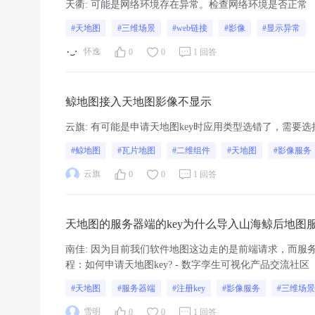
天衢
:
可能是网络环境存在异常。检查网络环境是否正常
#天地图
#三维场景
#web链接
#影像
#显示异常
怀逸
0
0
1 回答
鲸地图接入天地图影像不显示
云旗
:
有可能是申请天地图key时应用类型选错了，需要选
#鲸地图
#瓦片地图
#二维组件
#天地图
#影像服务
云旗
0
0
1 回答
天地图的服务器端的key为什么导入山海鲸后地图
南佳
:
因为目前我们软件地图这边走的是前端请求，而服务器
程：如何申请天地图key? - 数字孪生可视化产品交流社区
#天地图
#服务器端
#注册key
#影像服务
#三维场景
雪明
0
0
1 回答