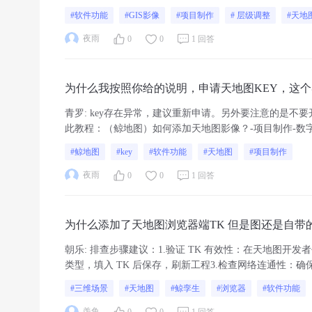
#软件功能
#GIS影像
#项目制作
# 层级调整
#天地
夜雨
0
0
1 回答
为什么我按照你给的说明，申请天地图KEY，这
青罗
:
key存在异常，建议重新申请。另外要注意的是不
此教程：（鲸地图）如何添加天地图影像？-项目制作-数
#鲸地图
#key
#软件功能
#天地图
#项目制作
夜雨
0
0
1 回答
为什么添加了天地图浏览器端TK 但
朝乐
:
排查步骤建议：1.验证 TK 有效性：在天地图开发
类型，填入 TK 后保存，刷新工程3.检查网络连通性：确保
本 + 浏览器端 TK
#三维场景
#天地图
#鲸孪生
#浏览器
#软件功能
羡鱼
0
0
1 回答