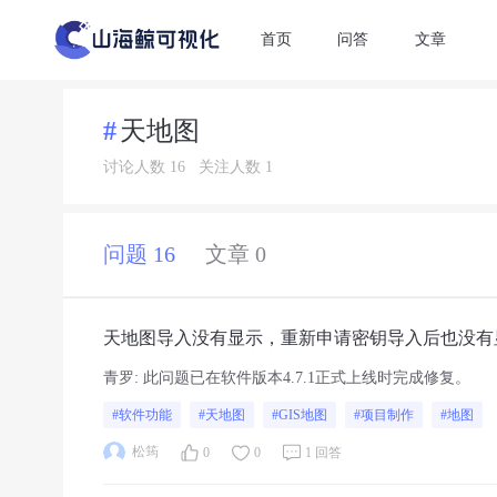
首页
问答
文章
天地图
讨论人数 16
关注人数 1
问题 16
文章 0
天地图导入没有显示，重新申请密钥导入后也没有
青罗
:
此问题已在软件版本4.7.1正式上线时完成修复。
#软件功能
#天地图
#GIS地图
#项目制作
#地图
松筠
0
0
1 回答