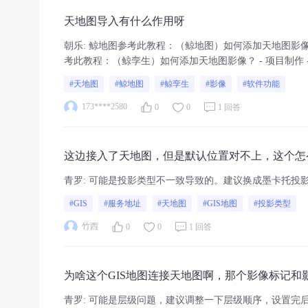
天地图导入有什么作用呀
朝乐
:
鲸地图参考此教程：（鲸地图）如何添加天地图影像？ 
考此教程：（鲸孪生）如何添加天地图影像？ - 项目制作 
#天地图
#鲸地图
#鲸孪生
#影像
#软件功能
173****2580
0
0
1 回答
这边接入了天地图，但是默认位置对不上，这个怎
青罗
:
可能是投影类型不一致导致的。建议换成墨卡托投影类
#GIS
#服务地址
#天地图
#GIS地图
#投影类型
竹西
0
0
1 回答
为啥这个GIS地图连接天地图啊，那个影像标记
名也有，然后把文件关了重新打开就没有标记了
青罗
:
可能是层级问题，建议调整一下层级顺序，设置完