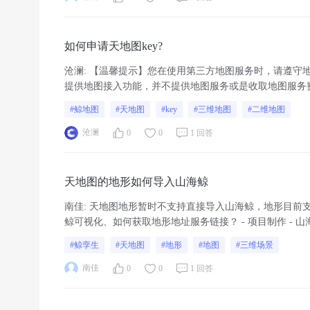
如何申请天地图key?
沧澜
:
【温馨提示】您在使用第三方地图服务时，请遵守
提供地图接入功能，并不提供地图服务或是收取地图服务费用
注册天地图账号打开天地图官网，在主页右上角点击“注册.
#鲸地图
#天地图
#key
#三维地图
#二维地图
沧澜
0
0
1 回答
天地图的地形如何导入山海鲸
南佳
:
天地图地形暂时不支持直接导入山海鲸，地形目前支持 te
鲸可视化、如何获取地形地址服务链接？ - 项目制作 - 
#鲸孪生
#天地图
#地形
#地图
#三维场景
南佳
0
0
1 回答