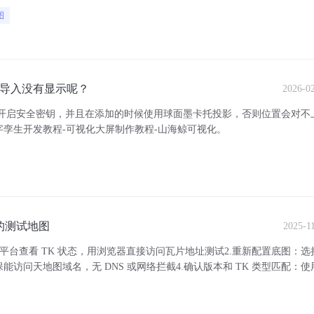
图
个导入没有显示呢？
2026-0
要开启安全密钥，并且在添加的时候使用球面墨卡托投影，否则位置会对不
字孪生开发教程-可视化大屏制作教程-山海鲸可视化。
是图还是自带的测试地图
2025-1
者平台查看 TK 状态，用浏览器直接访问瓦片地址测试2.重新配置底图：
能访问天地图域名，无 DNS 或网络拦截4.确认版本和 TK 类型匹配：