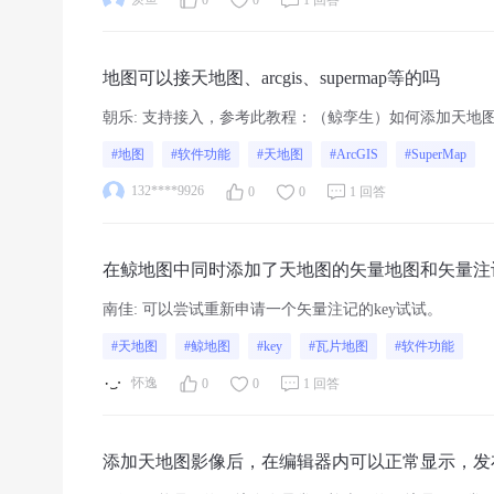
地图可以接天地图、arcgis、supermap等的吗
朝乐
:
支持接入，参考此教程：（鲸孪生）如何添加天地图影像
#地图
#软件功能
#天地图
#ArcGIS
#SuperMap
132****9926
0
0
1 回答
在鲸地图中同时添加了天地图的矢量地图和矢量注
南佳
:
可以尝试重新申请一个矢量注记的key试试。
#天地图
#鲸地图
#key
#瓦片地图
#软件功能
怀逸
0
0
1 回答
添加天地图影像后，在编辑器内可以正常显示，发布