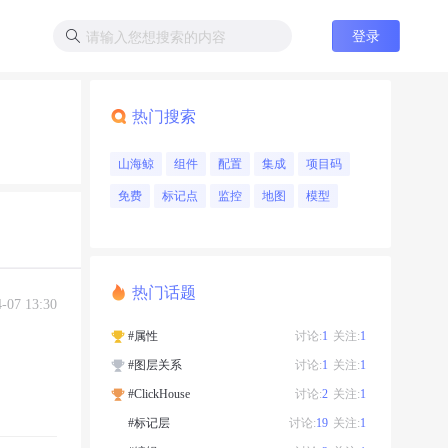
登录
热门搜索
山海鲸
组件
配置
集成
项目码
免费
标记点
监控
地图
模型
热门话题
4-07 13:30
#属性
讨论:
1
关注:
1
#图层关系
讨论:
1
关注:
1
#ClickHouse
讨论:
2
关注:
1
#标记层
讨论:
19
关注:
1